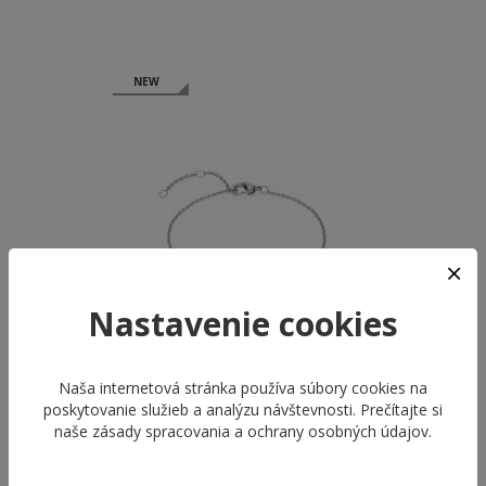
NEW
NEW
Nastavenie cookies
Naša internetová stránka používa súbory cookies na
poskytovanie služieb a analýzu návštevnosti. Prečítajte si
BOCCIA ŠPERKY 03077-01
BOCCIA ŠPERKY 03076-02
naše
zásady spracovania a ochrany osobných údajov
.
BRACELETS
BRACELETS