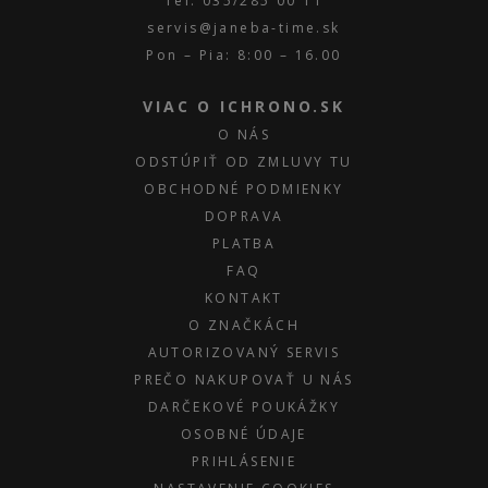
Tel: 035/285 00 11
servis@janeba-time.sk
Pon – Pia: 8:00 – 16.00
VIAC O ICHRONO.SK
O NÁS
ODSTÚPIŤ OD ZMLUVY TU
OBCHODNÉ PODMIENKY
DOPRAVA
PLATBA
FAQ
KONTAKT
O ZNAČKÁCH
AUTORIZOVANÝ SERVIS
PREČO NAKUPOVAŤ U NÁS
DARČEKOVÉ POUKÁŽKY
OSOBNÉ ÚDAJE
PRIHLÁSENIE