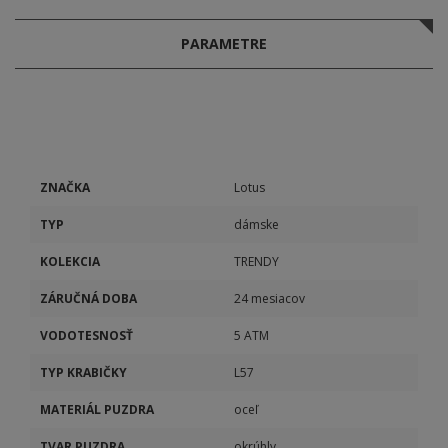
PARAMETRE
ZNAČKA
Lotus
TYP
dámske
KOLEKCIA
TRENDY
ZÁRUČNÁ DOBA
24 mesiacov
VODOTESNOSŤ
5 ATM
TYP KRABIČKY
L57
MATERIÁL PUZDRA
oceľ
TVAR PUZDRA
okrúhly