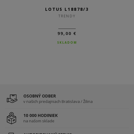
LOTUS L18878/3
LOTUS L18878/2
TRENDY
TRENDY
99,00 €
99,00 €
SKLADOM
SKLADOM
OSOBNÝ ODBER
v našich predajniach Bratislava / Žilina
10 000 HODINIEK
na našom sklade