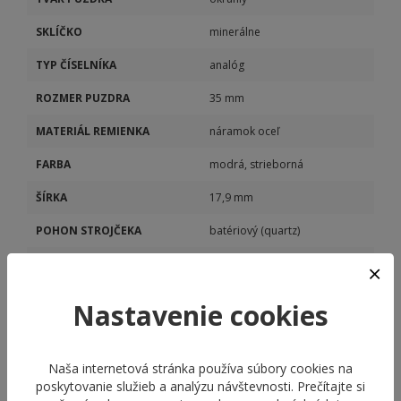
SKLÍČKO
minerálne
TYP ČÍSELNÍKA
analóg
ROZMER PUZDRA
35 mm
MATERIÁL REMIENKA
náramok oceľ
FARBA
modrá, strieborná
ŠÍRKA
17,9 mm
POHON STROJČEKA
batériový (quartz)
MODEL STROJČEKA
Miyota GL32
KALIBER STROJČEKA
Miyota GL32
Nastavenie cookies
Naša internetová stránka používa súbory cookies na
poskytovanie služieb a analýzu návštevnosti. Prečítajte si