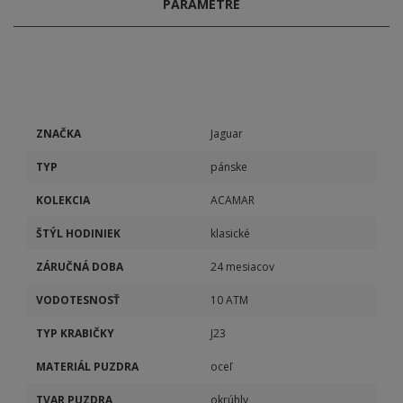
PARAMETRE
ZNAČKA
Jaguar
TYP
pánske
KOLEKCIA
ACAMAR
ŠTÝL HODINIEK
klasické
ZÁRUČNÁ DOBA
24 mesiacov
VODOTESNOSŤ
10 ATM
TYP KRABIČKY
J23
MATERIÁL PUZDRA
oceľ
TVAR PUZDRA
okrúhly