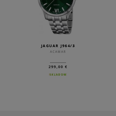
JAGUAR J964/4
JAGUAR J964/3
ACAMAR
ACAMAR
299,00 €
299,00 €
NA DOTAZ
SKLADOM