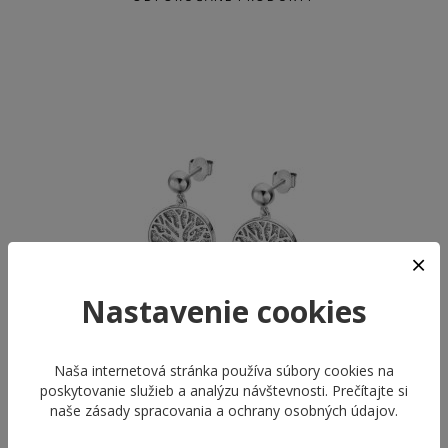
Nastavenie cookies
Naša internetová stránka používa súbory cookies na
poskytovanie služieb a analýzu návštevnosti. Prečítajte si
LOTUS STYLE LS2225-4/1
LOTUS STYLE LS2225-2/3
naše
zásady spracovania a ochrany osobných údajov
.
RAINBOW
RAINBOW