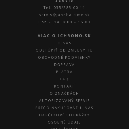
SERVIS
Tel: 035/285 00 11
servis@janeba-time.sk
Pon – Pia: 8:00 – 16.00
VIAC O ICHRONO.SK
O NÁS
ODSTÚPIŤ OD ZMLUVY TU
OBCHODNÉ PODMIENKY
DOPRAVA
PLATBA
FAQ
KONTAKT
O ZNAČKÁCH
AUTORIZOVANÝ SERVIS
PREČO NAKUPOVAŤ U NÁS
DARČEKOVÉ POUKÁŽKY
OSOBNÉ ÚDAJE