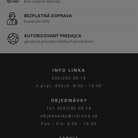
bez udania dôvodu
BEZPLATNÁ DOPRAVA
kuriérom DPD
AUTORIZOVANÝ PREDAJCA
garancia pôvodu všetkých produktov
INFO LINKA
035/285 00 18
V prac. dňoch: 8:00 - 16:00
OBJEDNÁVKY
Tel: 035/285 00 18
objednavky@ichrono.sk
Pon – Pia: 8:00 – 16.00