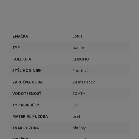
ZNAČKA
Lotus
TYP
pánske
KOLEKCIA
CHRONO
ŠTÝL HODINIEK
športové
ZÁRUČNÁ DOBA
24 mesiacov
VODOTESNOSŤ
10 ATM
TYP KRABIČKY
L51
MATERIÁL PUZDRA
oceľ
TVAR PUZDRA
okrúhly