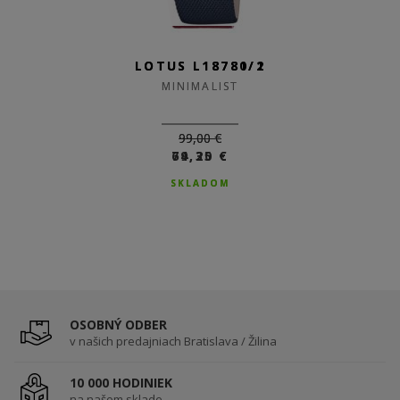
LOTUS L18781/2
LOTUS L18780/1
MINIMALIST
MINIMALIST
99,00 €
99,00 €
69,30 €
74,25 €
SKLADOM
SKLADOM
OSOBNÝ ODBER
v našich predajniach Bratislava / Žilina
10 000 HODINIEK
na našom sklade