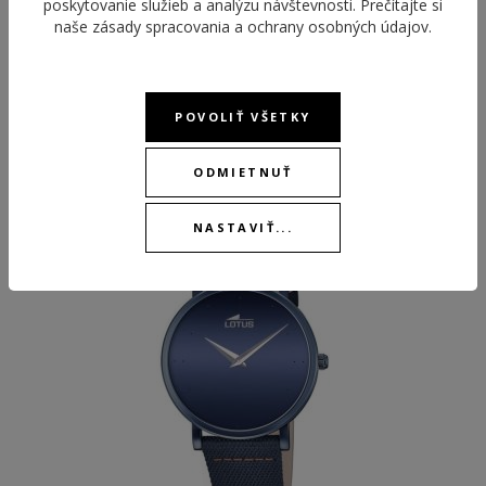
poskytovanie služieb a analýzu návštevnosti. Prečítajte si
naše
zásady spracovania a ochrany osobných údajov
.
POVOLIŤ VŠETKY
ODPORÚČANÉ PRODUKTY
ODMIETNUŤ
-30 %
-25 %
NASTAVIŤ...