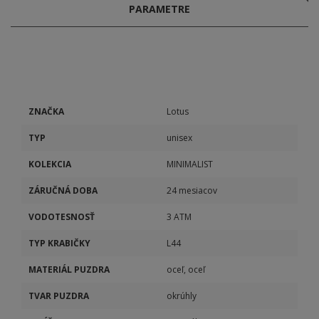
PARAMETRE
ZNAČKA
Lotus
TYP
unisex
KOLEKCIA
MINIMALIST
ZÁRUČNÁ DOBA
24 mesiacov
VODOTESNOSŤ
3 ATM
TYP KRABIČKY
L44
MATERIÁL PUZDRA
oceľ, oceľ
TVAR PUZDRA
okrúhly