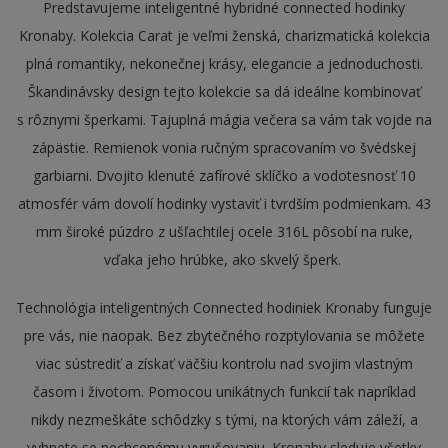
Predstavujeme inteligentné hybridné connected hodinky
Kronaby. Kolekcia Carat je veľmi ženská, charizmatická kolekcia
plná romantiky, nekonečnej krásy, elegancie a jednoduchosti.
Škandinávsky design tejto kolekcie sa dá ideálne kombinovať
s rôznymi šperkami. Tajuplná mágia večera sa vám tak vojde na
zápästie. Remienok vonia ručným spracovaním vo švédskej
garbiarni. Dvojito klenuté zafírové sklíčko a vodotesnosť 10
atmosfér vám dovolí hodinky vystaviť i tvrdším podmienkam. 43
mm široké púzdro z ušľachtilej ocele 316L pôsobí na ruke,
vďaka jeho hrúbke, ako skvelý šperk.
Technológia inteligentných Connected hodiniek Kronaby funguje
pre vás, nie naopak. Bez zbytečného rozptylovania se môžete
viac sústrediť a získať väčšiu kontrolu nad svojim vlastným
časom i životom. Pomocou unikátnych funkcií tak napríklad
nikdy nezmeškáte schôdzky s tými, na ktorých vám záleží, a
vyhnete se nechcenému vyrušovaniu. Kronaby sleduje všetky