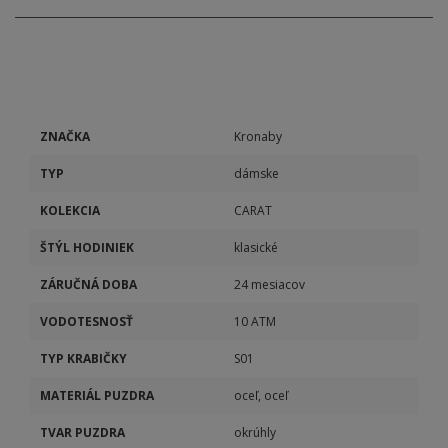
ZNAČKA
Kronaby
TYP
dámske
KOLEKCIA
CARAT
ŠTÝL HODINIEK
klasické
ZÁRUČNÁ DOBA
24 mesiacov
VODOTESNOSŤ
10 ATM
TYP KRABIČKY
S01
MATERIÁL PUZDRA
oceľ, oceľ
TVAR PUZDRA
okrúhly