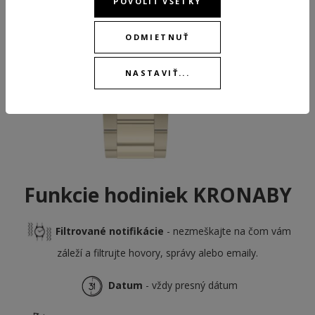
POVOLIŤ VŠETKY
ODMIETNUŤ
NASTAVIŤ...
Funkcie hodiniek KRONABY
Filtrované notifikácie
- nezmeškajte na čom vám
záleží a filtrujte hovory, správy alebo emaily.
Datum
- vždy presný dátum