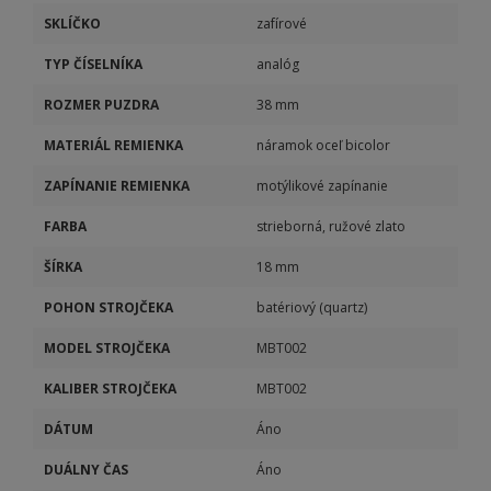
SKLÍČKO
zafírové
TYP ČÍSELNÍKA
analóg
ROZMER PUZDRA
38 mm
MATERIÁL REMIENKA
náramok oceľ bicolor
ZAPÍNANIE REMIENKA
motýlikové zapínanie
FARBA
strieborná, ružové zlato
ŠÍRKA
18 mm
POHON STROJČEKA
batériový (quartz)
MODEL STROJČEKA
MBT002
KALIBER STROJČEKA
MBT002
DÁTUM
Áno
DUÁLNY ČAS
Áno