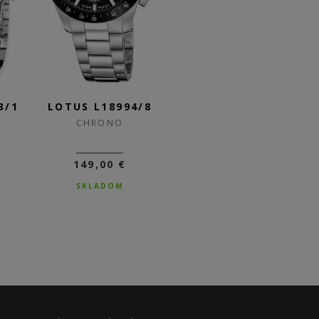
3/1
LOTUS L18994/8
LOTUS L18994/6
L
CHRONO
CHRONO
149,00 €
149,00 €
SKLADOM
NA DOTAZ