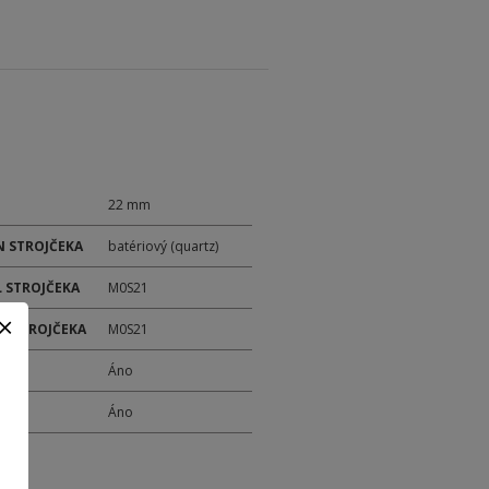
22 mm
 STROJČEKA
batériový (quartz)
 STROJČEKA
M0S21
ER STROJČEKA
M0S21
M
Áno
Y
Áno