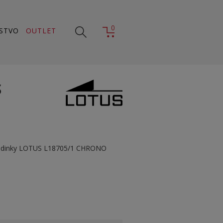
0
STVO
OUTLET
S
hodinky LOTUS L18705/1 CHRONO