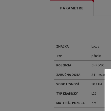
PARAMETRE
ZNAČKA
Lotus
TYP
pánske
KOLEKCIA
CHRONO
ZÁRUČNÁ DOBA
24 mesiacov
VODOTESNOSŤ
10 ATM
TYP KRABIČKY
L26
MATERIÁL PUZDRA
oceľ