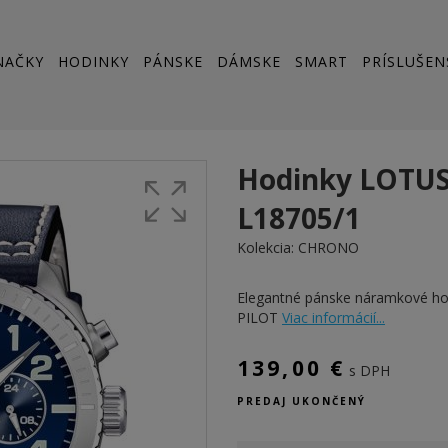
NAČKY
HODINKY
PÁNSKE
DÁMSKE
SMART
PRÍSLUŠEN
Hodinky LOTU
L18705/1
Kolekcia:
CHRONO
Elegantné pánske náramkové 
PILOT
Viac informácií...
139,00 €
s DPH
PREDAJ UKONČENÝ