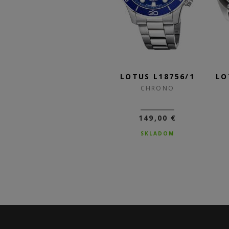
/2
LOTUS L18756/2
LOTUS L18756/1
LO
CHRONO
CHRONO
149,00 €
149,00 €
SKLADOM
SKLADOM