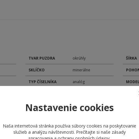
TVAR PUZDRA
okrúhly
ŠÍRKA
SKLÍČKO
minerálne
POHON
TYP ČÍSELNÍKA
analóg
MODEL
ROZMER PUZDRA
44,5 mm
KALIB
Nastavenie cookies
MATERIÁL
DÁTU
remienok kožený
REMIENKA
STOPK
ZAPÍNANIE
štandardná pracka
Naša internetová stránka používa súbory cookies na poskytovanie
REMIENKA
služieb a analýzu návštevnosti. Prečítajte si naše
zásady
spracovania a ochrany osobných údajov
.