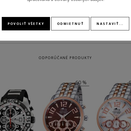
FARBA
modrá, modrá
POVOLIŤ VŠETKY
ODMIETNUŤ
NASTAVIŤ...
ODPORÚČANÉ PRODUKTY
-60 %
-