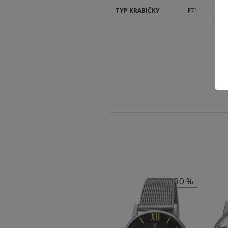
TYP KRABIČKY
F71
-30 %
-30 %