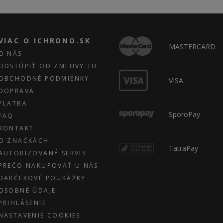
VIAC O ICHRONO.SK
MASTERCARD
O NÁS
ODSTÚPIŤ OD ZMLUVY TU
OBCHODNÉ PODMIENKY
VISA
DOPRAVA
PLATBA
SporoPay
FAQ
KONTAKT
O ZNAČKÁCH
TatraPay
AUTORIZOVANÝ SERVIS
PREČO NAKUPOVAŤ U NÁS
DARČEKOVÉ POUKÁŽKY
OSOBNÉ ÚDAJE
PRIHLÁSENIE
NASTAVENIE COOKIES