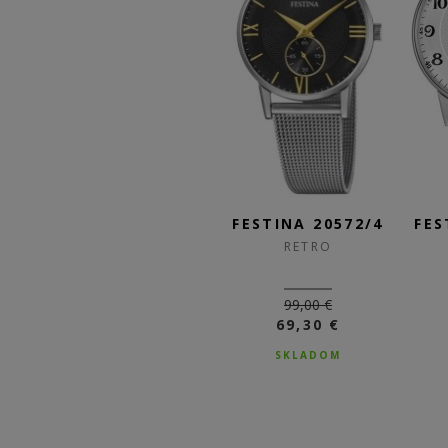
/3
FESTINA 6869/1
FESTINA 20572/4
FES
RETRO
RETRO
109,00 €
99,00 €
76,30 €
69,30 €
DO 3-5 DNÍ
SKLADOM