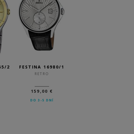
45/2
FESTINA 16980/1
FESTINA 16573/9
F
RETRO
RETRO
159,00 €
109,00 €
DO 3-5 DNÍ
SKLADOM