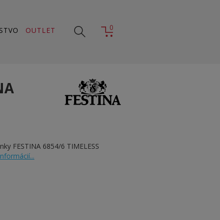
0
STVO
OUTLET
NA
inky FESTINA 6854/6 TIMELESS
informácií...