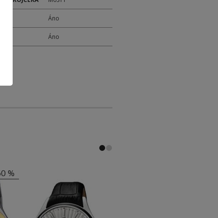
M
Áno
Y
Áno
60 %