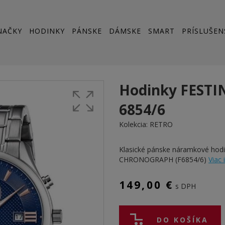
NAČKY
HODINKY
PÁNSKE
DÁMSKE
SMART
PRÍSLUŠEN
Hodinky FESTI
6854/6
Kolekcia:
RETRO
Klasické pánske náramkové hod
CHRONOGRAPH (F6854/6)
Viac 
149,00 €
s DPH
DO KOŠÍKA