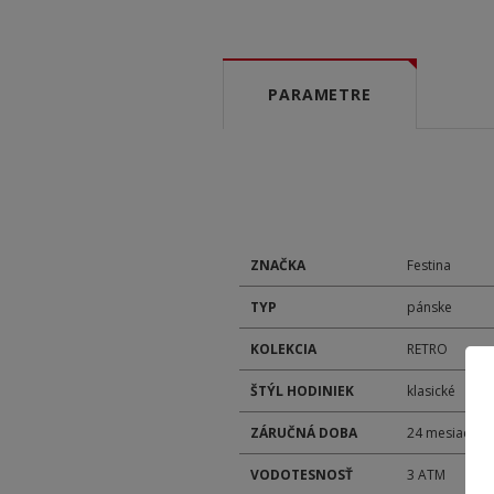
PARAMETRE
ZNAČKA
Festina
TYP
pánske
KOLEKCIA
RETRO
ŠTÝL HODINIEK
klasické
ZÁRUČNÁ DOBA
24 mesiacov
VODOTESNOSŤ
3 ATM