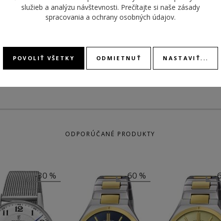
služieb a analýzu návštevnosti. Prečítajte si naše
zásady
MATERIÁL
náramok oceľ
spracovania a ochrany osobných údajov
.
REMIENKA
DÁTU
STOPK
POVOLIŤ VŠETKY
ODMIETNUŤ
NASTAVIŤ...
ODPORÚČANÉ PRODUKTY
-30 %
-60 %
-