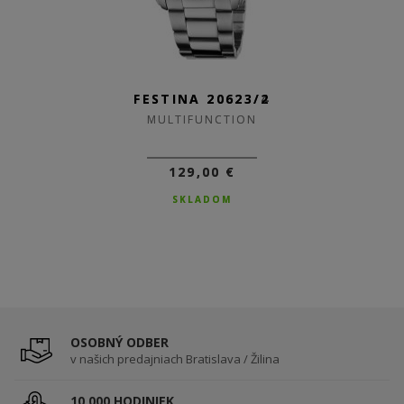
FESTINA 20623/4
FESTINA 20623/2
MULTIFUNCTION
MULTIFUNCTION
129,00 €
129,00 €
SKLADOM
SKLADOM
OSOBNÝ ODBER
v našich predajniach Bratislava / Žilina
10 000 HODINIEK