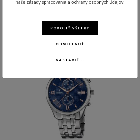
naše
zásady spracovania a ochrany osobných údajov
.
ODPORÚČANÉ PRODUKTY
POVOLIŤ VŠETKY
ODMIETNUŤ
-30 %
NASTAVIŤ...