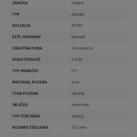
ZNAČKA
Festina
TYP
pánske
KOLEKCIA
RETRO
ŠTÝL HODINIEK
klasické
ZÁRUČNÁ DOBA
24 mesiacov
VODOTESNOSŤ
5 ATM
TYP KRABIČKY
F71
MATERIÁL PUZDRA
oceľ
TVAR PUZDRA
okrúhly
SKLÍČKO
minerálne
TYP ČÍSELNÍKA
analóg
ROZMER ČÍSELNÍKA
37,5 mm