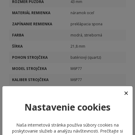
ROZMER PUZDRA
43 mm
MATERIÁL REMIENKA
náramok oceľ
ZAPÍNANIE REMIENKA
preklápacia spona
FARBA
modrá, strieborná
ŠÍRKA
21,8 mm
POHON STROJČEKA
batériový (quartz)
MODEL STROJČEKA
M6P77
KALIBER STROJČEKA
M6P77
DÁTUM
Áno
DEŇ V TÝŽDNI
Áno
Nastavenie cookies
Naša internetová stránka používa súbory cookies na
poskytovanie služieb a analýzu návštevnosti. Prečítajte si