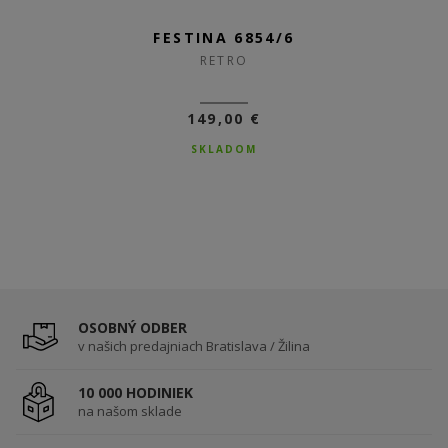
FESTINA 20572/4
FESTINA 6854/6
RETRO
RETRO
149,00 €
99,00 €
69,30 €
SKLADOM
SKLADOM
OSOBNÝ ODBER
v našich predajniach Bratislava / Žilina
10 000 HODINIEK
na našom sklade