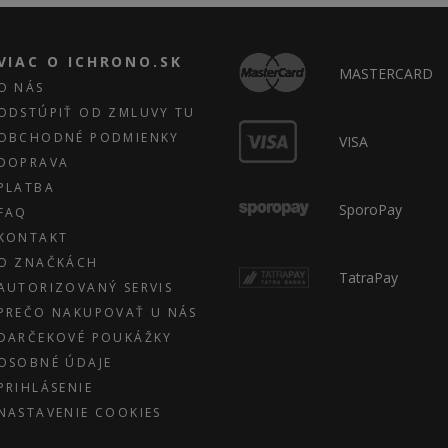
VIAC O ICHRONO.SK
MASTERCARD
O NÁS
ODSTÚPIŤ OD ZMLUVY TU
OBCHODNÉ PODMIENKY
VISA
DOPRAVA
PLATBA
SporoPay
FAQ
KONTAKT
O ZNAČKÁCH
TatraPay
AUTORIZOVANÝ SERVIS
PREČO NAKUPOVAŤ U NÁS
DARČEKOVÉ POUKÁŽKY
OSOBNÉ ÚDAJE
PRIHLÁSENIE
NASTAVENIE COOKIES