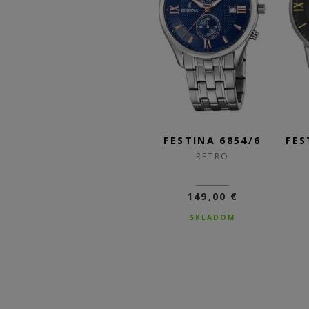
/3
FESTINA 6869/1
FESTINA 6854/6
FES
RETRO
RETRO
109,00 €
149,00 €
76,30 €
SKLADOM
DO 3-5 DNÍ