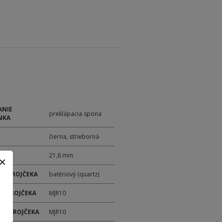
ANIE
preklápacia spona
NKA
čierna, strieborná
21,8 mm
 STROJČEKA
batériový (quartz)
 STROJČEKA
MJR10
ER STROJČEKA
MJR10