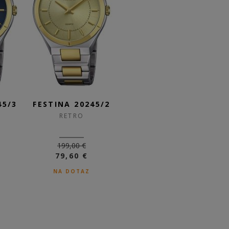
45/3
FESTINA 20245/2
FESTINA 16980/1
F
RETRO
RETRO
199,00 €
159,00 €
79,60 €
DO 3-5 DNÍ
NA DOTAZ