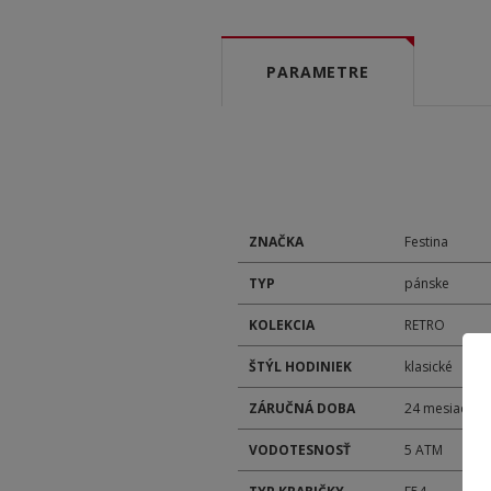
PARAMETRE
ZNAČKA
Festina
TYP
pánske
KOLEKCIA
RETRO
ŠTÝL HODINIEK
klasické
ZÁRUČNÁ DOBA
24 mesiacov
VODOTESNOSŤ
5 ATM