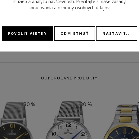
MATERIÁL
služieb a analýzu návštevnosti. Prečítajte si naše
zásady
náramok oceľ
REMIENKA
DÁTU
spracovania a ochrany osobných údajov
.
DEŇ V
POVOLIŤ VŠETKY
ODMIETNUŤ
NASTAVIŤ...
ODPORÚČANÉ PRODUKTY
-30 %
-30 %
-