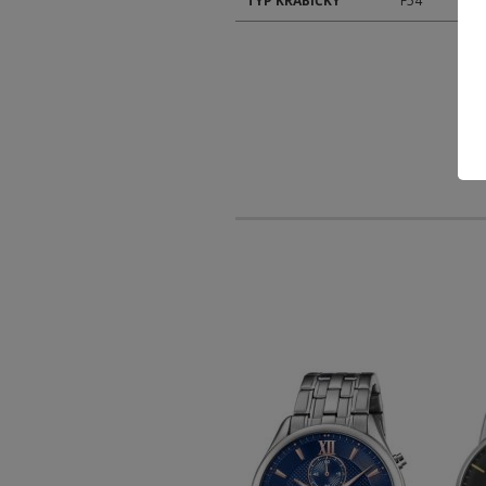
TYP KRABIČKY
F54
-30 %