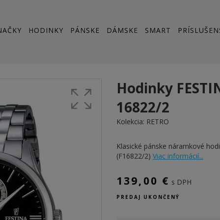
NAČKY
HODINKY
PÁNSKE
DÁMSKE
SMART
PRÍSLUŠEN
Hodinky FESTI
16822/2
Kolekcia:
RETRO
Klasické pánske náramkové ho
(F16822/2)
Viac informácií...
139,00 €
s DPH
PREDAJ UKONČENÝ