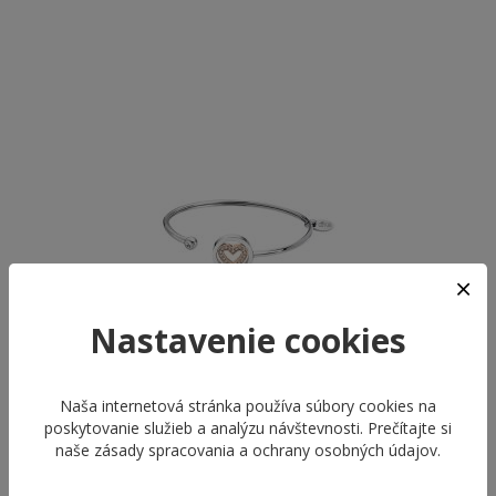
Nastavenie cookies
Naša internetová stránka používa súbory cookies na
poskytovanie služieb a analýzu návštevnosti. Prečítajte si
LOTUS STYLE LS2182-2/2
LOTUS STYLE LS2182-2/1
naše
zásady spracovania a ochrany osobných údajov
.
WOMAN BASIC
WOMAN BASIC