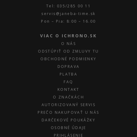
Tel: 035/285 00 11
servis@janeba-time.sk
Pon – Pia: 8:00 – 16.00
VIAC O ICHRONO.SK
O NÁS
ODSTÚPIŤ OD ZMLUVY TU
OBCHODNÉ PODMIENKY
DOPRAVA
PLATBA
FAQ
KONTAKT
O ZNAČKÁCH
AUTORIZOVANÝ SERVIS
PREČO NAKUPOVAŤ U NÁS
DARČEKOVÉ POUKÁŽKY
OSOBNÉ ÚDAJE
PRIHLÁSENIE