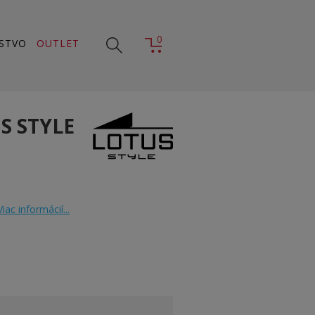
0
STVO
OUTLET
S STYLE
Viac informácií...