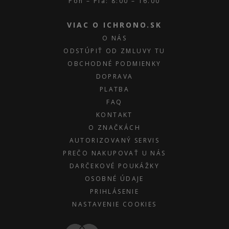
Pon – Pia: 8:00 – 16.00
VIAC O ICHRONO.SK
O NÁS
ODSTÚPIŤ OD ZMLUVY TU
OBCHODNÉ PODMIENKY
DOPRAVA
PLATBA
FAQ
KONTAKT
O ZNAČKÁCH
AUTORIZOVANÝ SERVIS
PREČO NAKUPOVAŤ U NÁS
DARČEKOVÉ POUKÁŽKY
OSOBNÉ ÚDAJE
PRIHLÁSENIE
NASTAVENIE COOKIES