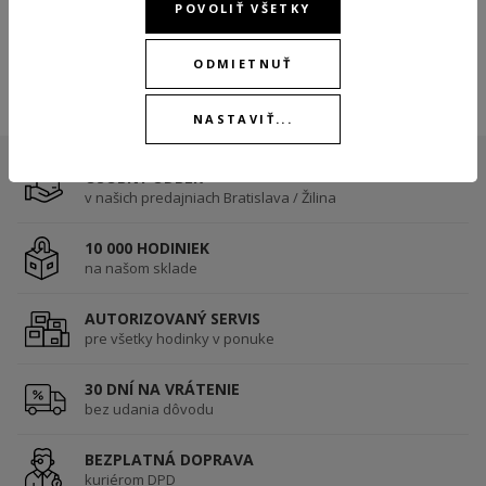
SKLADOM
POVOLIŤ VŠETKY
ODMIETNUŤ
NASTAVIŤ...
OSOBNÝ ODBER
v našich predajniach Bratislava / Žilina
10 000 HODINIEK
na našom sklade
AUTORIZOVANÝ SERVIS
pre všetky hodinky v ponuke
30 DNÍ NA VRÁTENIE
bez udania dôvodu
BEZPLATNÁ DOPRAVA
kuriérom DPD