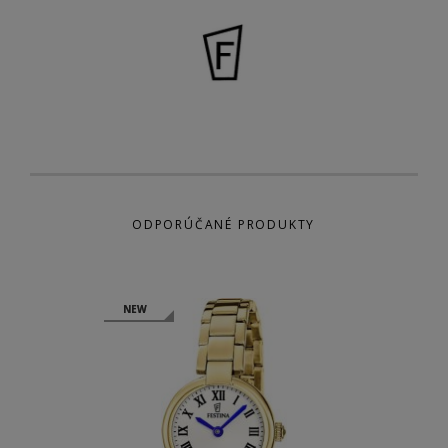
ODPORÚČANÉ PRODUKTY
NEW
NEW