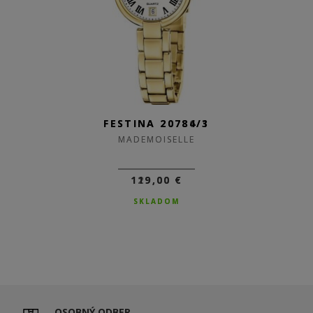
FESTINA 20786/1
FESTINA 20784/3
MADEMOISELLE
MADEMOISELLE
129,00 €
119,00 €
SKLADOM
SKLADOM
OSOBNÝ ODBER