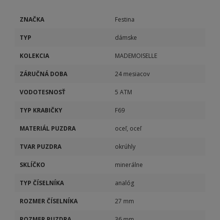
ZNAČKA
Festina
TYP
dámske
KOLEKCIA
MADEMOISELLE
ZÁRUČNÁ DOBA
24 mesiacov
VODOTESNOSŤ
5 ATM
TYP KRABIČKY
F69
MATERIÁL PUZDRA
oceľ, oceľ
TVAR PUZDRA
okrúhly
SKLÍČKO
minerálne
TYP ČÍSELNÍKA
analóg
ROZMER ČÍSELNÍKA
27 mm
ROZMER PUZDRA
36 mm