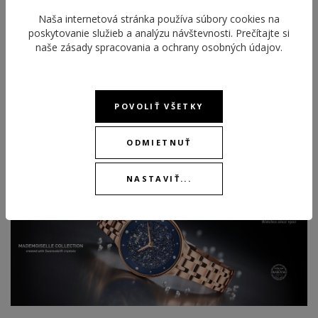
V tejto kolekcii nájdete krásne modely, ktoré majú na číselníku
Naša internetová stránka používa súbory cookies na
poskytovanie služieb a analýzu návštevnosti. Prečítajte si
stovky kryštálov od Swarovski®, nájdete tu aj modely hit roku
naše
zásady spracovania a ochrany osobných údajov
.
2019, ktoré majú číselník štylizovaný do mramoru. Kolekcia
Mademoiselle je doslova plná emócií a príležitostí. Od
masívnejších chronografov až po jednoduché drobné hodinky.
POVOLIŤ VŠETKY
Od krásnych populárnych farieb, zlaté odtiene, strieborné až po
výraznú modrú. Spoznajte tú pravú výnimočnosť pre ženy.
ODMIETNUŤ
Viac informácií o značke Festina.
NASTAVIŤ...