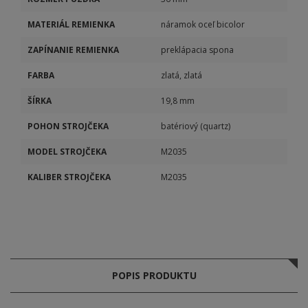
MATERIÁL REMIENKA
náramok oceľ bicolor
ZAPÍNANIE REMIENKA
preklápacia spona
FARBA
zlatá, zlatá
ŠÍRKA
19,8 mm
POHON STROJČEKA
batériový (quartz)
MODEL STROJČEKA
M2035
KALIBER STROJČEKA
M2035
POPIS PRODUKTU