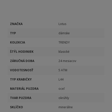
ZNAČKA
Lotus
TYP
dámske
KOLEKCIA
TRENDY
ŠTÝL HODINIEK
klasické
ZÁRUČNÁ DOBA
24 mesiacov
VODOTESNOSŤ
5 ATM
TYP KRABIČKY
L44
MATERIÁL PUZDRA
oceľ
TVAR PUZDRA
okrúhly
SKLÍČKO
minerálne