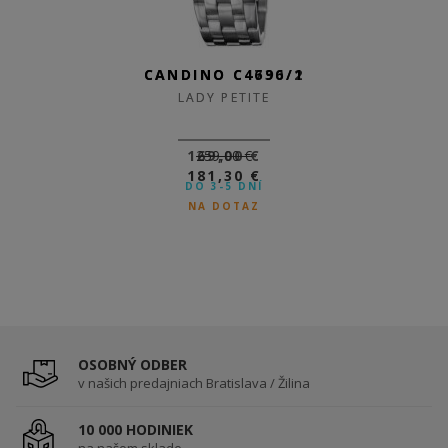
CANDINO C4730/2
CANDINO C4696/1
LADY PETITE
LADY PETITE
169,00 €
259,00 €
181,30 €
DO 3-5 DNÍ
NA DOTAZ
OSOBNÝ ODBER
v našich predajniach Bratislava / Žilina
10 000 HODINIEK