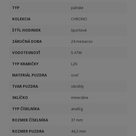
TYP
pánske
KOLEKCIA
CHRONO
ŠTÝL HODINIEK
športové
ZÁRUČNÁ DOBA
24 mesiacov
VODOTESNOSŤ
5 ATM
TYP KRABIČKY
L26
MATERIÁL PUZDRA
oceľ
TVAR PUZDRA
okrúhly
SKLÍČKO
minerálne
TYP ČÍSELNÍKA
analóg
ROZMER ČÍSELNÍKA
37 mm
ROZMER PUZDRA
44,3 mm