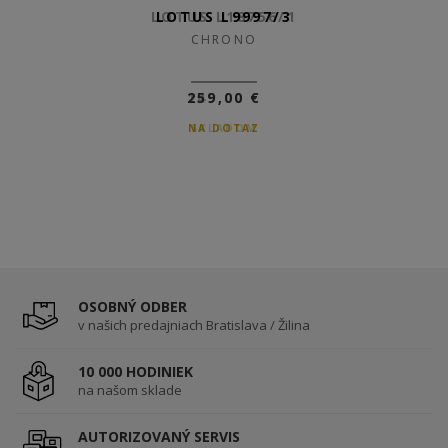
LOTUS L18756/1
LOTUS L9997/3
CHRONO
CHRONO
149,00 €
259,00 €
NA DOTAZ
SKLADOM
OSOBNÝ ODBER
v našich predajniach Bratislava / Žilina
10 000 HODINIEK
na našom sklade
AUTORIZOVANÝ SERVIS