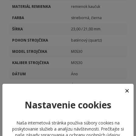
MATERIÁL REMIENKA
remienok kaučuk
FARBA
strieborná, čierna
ŠÍRKA
23,00 / 21,00 mm
POHON STROJČEKA
batériový (quartz)
MODEL STROJČEKA
M0S30
KALIBER STROJČEKA
M0S30
DÁTUM
Áno
STOPKY
Áno
VEČNÝ KALENDÁR
Áno
Nastavenie cookies
Naša internetová stránka používa súbory cookies na
poskytovanie služieb a analýzu návštevnosti. Prečítajte si
naše
zásady spracovania a ochrany osobných údajov
.