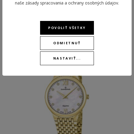
naše
zásady spracovania a ochrany osobných údajov
.
POVOLIŤ VŠETKY
ODPORÚČANÉ PRODUKTY
ODMIETNUŤ
NASTAVIŤ...
NEW
NEW
BEST