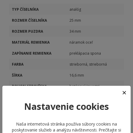
TYP ČÍSELNÍKA
analóg
ROZMER ČÍSELNÍKA
25 mm
ROZMER PUZDRA
34 mm
MATERIÁL REMIENKA
náramok oceľ
ZAPÍNANIE REMIENKA
preklápacia spona
FARBA
strieborná, strieborná
ŠÍRKA
16,6 mm
POHON STROJČEKA
batériový (quartz)
MODEL STROJČEKA
M763
Nastavenie cookies
KALIBER STROJČEKA
M763
Naša internetová stránka používa súbory cookies na
poskytovanie služieb a analýzu návštevnosti. Prečítajte si