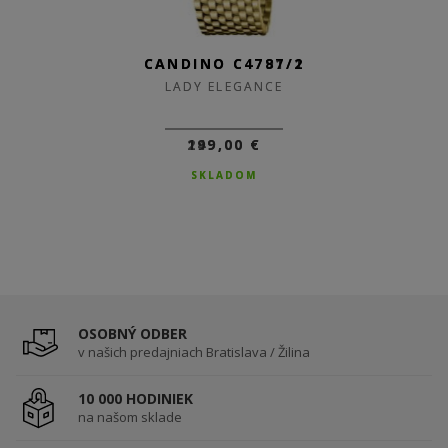
CANDINO C4791/1
CANDINO C4787/2
LADY ELEGANCE
LADY ELEGANCE
249,00 €
199,00 €
SKLADOM
SKLADOM
OSOBNÝ ODBER
v našich predajniach Bratislava / Žilina
10 000 HODINIEK
na našom sklade