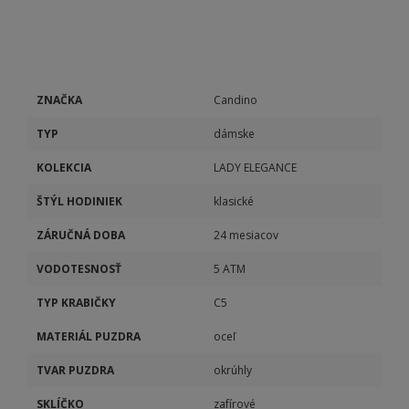
ZNAČKA
Candino
TYP
dámske
KOLEKCIA
LADY ELEGANCE
ŠTÝL HODINIEK
klasické
ZÁRUČNÁ DOBA
24 mesiacov
VODOTESNOSŤ
5 ATM
TYP KRABIČKY
C5
MATERIÁL PUZDRA
oceľ
TVAR PUZDRA
okrúhly
SKLÍČKO
zafírové