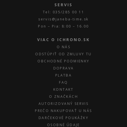
SERVIS
Tel: 035/285 00 11
servis@janeba-time.sk
Pon – Pia: 8:00 – 16.00
VIAC O ICHRONO.SK
O NÁS
ODSTÚPIŤ OD ZMLUVY TU
OBCHODNÉ PODMIENKY
DOPRAVA
PLATBA
FAQ
KONTAKT
O ZNAČKÁCH
AUTORIZOVANÝ SERVIS
PREČO NAKUPOVAŤ U NÁS
DARČEKOVÉ POUKÁŽKY
OSOBNÉ ÚDAJE