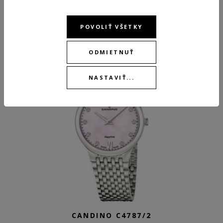
ODPORÚČANÉ PRODUKTY
POVOLIŤ VŠETKY
ODMIETNUŤ
NEW
NASTAVIŤ...
CANDINO C4787/2