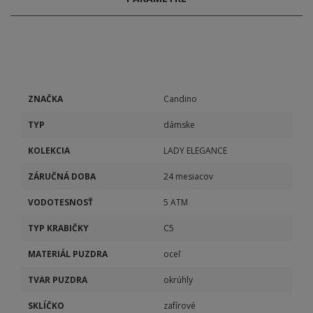
ZNAČKA
Candino
TYP
dámske
KOLEKCIA
LADY ELEGANCE
ZÁRUČNÁ DOBA
24 mesiacov
VODOTESNOSŤ
5 ATM
TYP KRABIČKY
C5
MATERIÁL PUZDRA
oceľ
TVAR PUZDRA
okrúhly
SKLÍČKO
zafírové