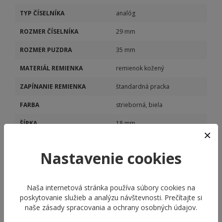
TYP ČÍSELNÍKA
analóg
ROZMER ČÍSELNÍKA
29 mm
ROZMER PUZDRA
35 mm
MATERIÁL REMIENKA
remienok kožený
ZAPÍNANIE REMIENKA
štandardná pracka
FARBA
strieborná, biela
ŠÍRKA
18 mm
POHON STROJČEKA
batériový (quartz)
Nastavenie cookies
Naša internetová stránka používa súbory cookies na
poskytovanie služieb a analýzu návštevnosti. Prečítajte si
naše
zásady spracovania a ochrany osobných údajov
.