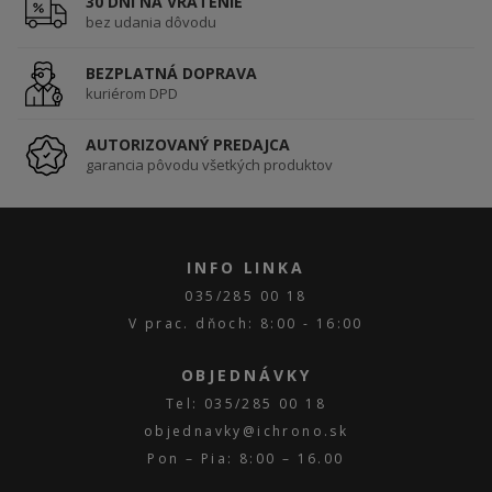
30 DNÍ NA VRÁTENIE
bez udania dôvodu
BEZPLATNÁ DOPRAVA
kuriérom DPD
AUTORIZOVANÝ PREDAJCA
garancia pôvodu všetkých produktov
INFO LINKA
035/285 00 18
V prac. dňoch: 8:00 - 16:00
OBJEDNÁVKY
Tel: 035/285 00 18
objednavky@ichrono.sk
Pon – Pia: 8:00 – 16.00