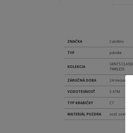
ZNAČKA
Candino
TYP
pánske
GENTS CLASSI
KOLEKCIA
TIMELESS
ZÁRUČNÁ DOBA
24 mesiacov
VODOTESNOSŤ
5 ATM
TYP KRABIČKY
C7
MATERIÁL PUZDRA
oceľ, oceľ