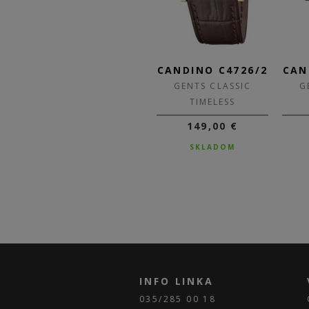
4/4
CANDINO C4729/1
CANDINO C4726/2
CAN
GENTS CLASSIC
GENTS CLASSIC
G
TIMELESS
TIMELESS
159,00 €
149,00 €
NA DOTAZ
SKLADOM
INFO LINKA
035/285 00 18