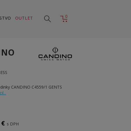
0
STVO
OUTLET
INO
LESS
hodinky CANDINO C4559/1 GENTS
í...
 €
s DPH