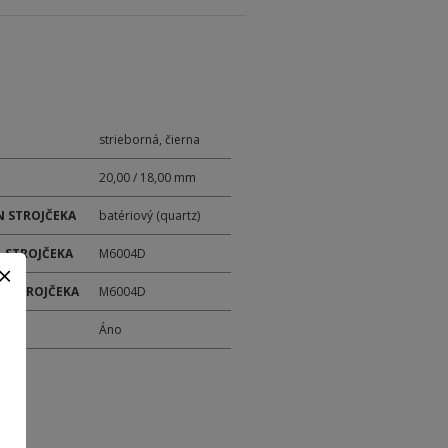
strieborná, čierna
20,00 / 18,00 mm
 STROJČEKA
batériový (quartz)
 STROJČEKA
M6004D
ER STROJČEKA
M6004D
M
Áno