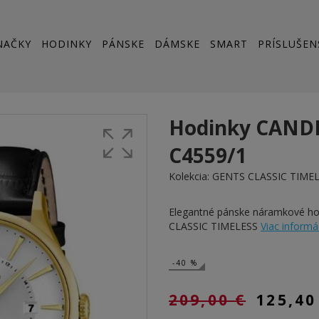
NAČKY
HODINKY
PÁNSKE
DÁMSKE
SMART
PRÍSLUŠEN
Hodinky CAND
C4559/1
Kolekcia:
GENTS CLASSIC TIME
Elegantné pánske náramkové 
CLASSIC TIMELESS
Viac informáci
-40 %
209,00 €
125,40