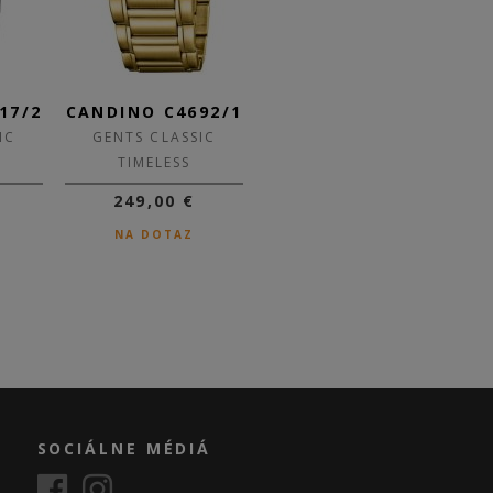
17/2
CANDINO C4692/1
CANDINO C4691/1
CA
IC
GENTS CLASSIC
GENTS CLASSIC
TIMELESS
TIMELESS
249,00 €
179,00 €
125,30 €
NA DOTAZ
SKLADOM
SOCIÁLNE MÉDIÁ