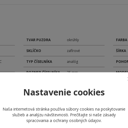
TVAR PUZDRA
okrúhly
FARBA
SKLÍČKO
zafírové
ŠÍRKA
C
TYP ČÍSELNÍKA
analóg
POHON
ROZMER ČÍSELNÍKA
35 mm
MODEL
ROZMER PUZDRA
41 mm
KALIB
Nastavenie cookies
MATERIÁL
DÁTU
remienok kožený
REMIENKA
Naša internetová stránka používa súbory cookies na poskytovanie
ZAPÍNANIE
štandardná pracka
služieb a analýzu návštevnosti. Prečítajte si naše
zásady
REMIENKA
spracovania a ochrany osobných údajov
.