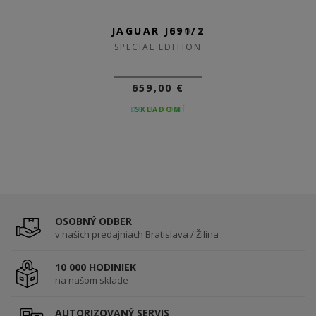
JAGUAR J810/1
JAGUAR J691/2
SPECIAL EDITION
SPECIAL EDITION
959,00 €
659,00 €
DO 3-5 DNÍ
SKLADOM
OSOBNÝ ODBER
v našich predajniach Bratislava / Žilina
10 000 HODINIEK
na našom sklade
AUTORIZOVANÝ SERVIS