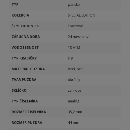
TYP
pánske
KOLEKCIA
SPECIAL EDITION
ŠTÝL HODINIEK
športové
ZÁRUČNÁ DOBA
24 mesiacov
VODOTESNOSŤ
10 ATM
TYP KRABIČKY
J19
MATERIÁL PUZDRA
oceľ, oceľ
TVAR PUZDRA
okrúhly
SKLÍČKO
zafírové
TYP ČÍSELNÍKA
analóg
ROZMER ČÍSELNÍKA
35,2 mm
ROZMER PUZDRA
44 mm