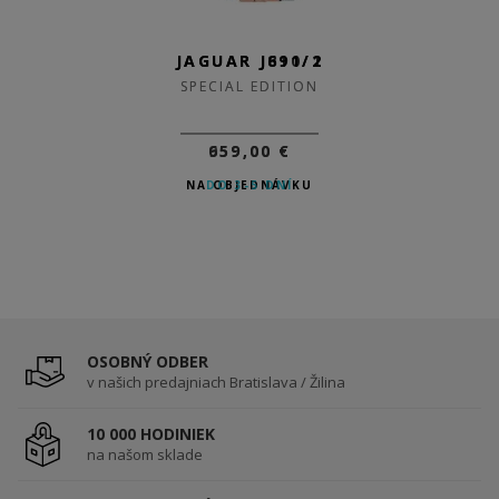
JAGUAR J810/1
JAGUAR J691/2
SPECIAL EDITION
SPECIAL EDITION
959,00 €
659,00 €
NA OBJEDNÁVKU
DO 3-5 DNÍ
OSOBNÝ ODBER
v našich predajniach Bratislava / Žilina
10 000 HODINIEK
na našom sklade