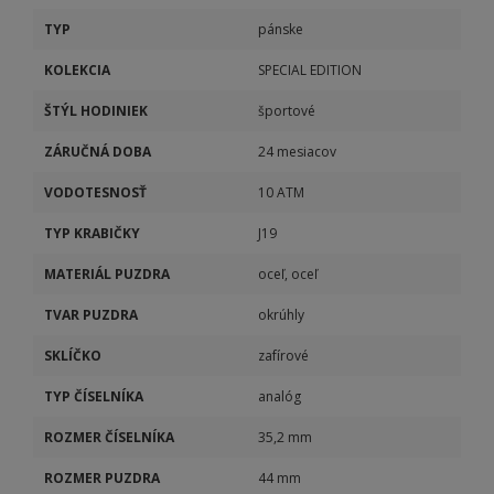
TYP
pánske
KOLEKCIA
SPECIAL EDITION
ŠTÝL HODINIEK
športové
ZÁRUČNÁ DOBA
24 mesiacov
VODOTESNOSŤ
10 ATM
TYP KRABIČKY
J19
MATERIÁL PUZDRA
oceľ, oceľ
TVAR PUZDRA
okrúhly
SKLÍČKO
zafírové
TYP ČÍSELNÍKA
analóg
ROZMER ČÍSELNÍKA
35,2 mm
ROZMER PUZDRA
44 mm