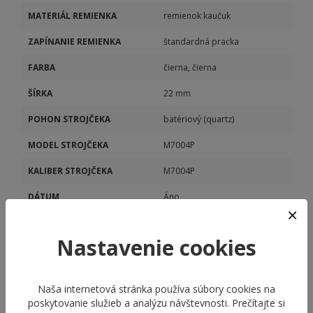
MATERIÁL REMIENKA
remienok kaučuk
ZAPÍNANIE REMIENKA
štandardná pracka
FARBA
čierna, čierna
ŠÍRKA
22 mm
POHON STROJČEKA
batériový (quartz)
MODEL STROJČEKA
M7004P
KALIBER STROJČEKA
M7004P
DÁTUM
Áno
DEŇ V TÝŽDNI
Áno
Nastavenie cookies
VEČNÝ KALENDÁR
Áno
Naša internetová stránka používa súbory cookies na
poskytovanie služieb a analýzu návštevnosti. Prečítajte si