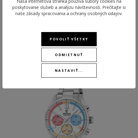
Naša internetová stránka používa súbory cookies na
poskytovanie služieb a analýzu návštevnosti. Prečítajte si
naše
zásady spracovania a ochrany osobných údajov
.
POVOLIŤ VŠETKY
ODMIETNUŤ
ODPORÚČANÉ PRODUKTY
NASTAVIŤ...
NEW
NEW