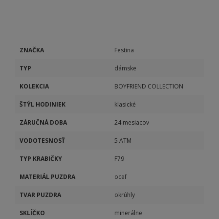
ZNAČKA
Festina
TYP
dámske
KOLEKCIA
BOYFRIEND COLLECTION
ŠTÝL HODINIEK
klasické
ZÁRUČNÁ DOBA
24 mesiacov
VODOTESNOSŤ
5 ATM
TYP KRABIČKY
F79
MATERIÁL PUZDRA
oceľ
TVAR PUZDRA
okrúhly
SKLÍČKO
minerálne