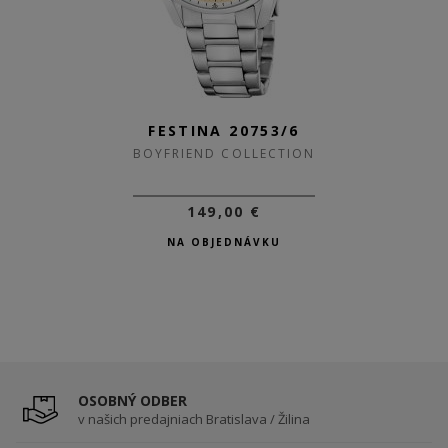
FESTINA 20753/6
FESTINA 20753/5
BOYFRIEND COLLECTION
BOYFRIEND COLLECTION
149,00 €
149,00 €
NA OBJEDNÁVKU
NA OBJEDNÁVKU
OSOBNÝ ODBER
v našich predajniach Bratislava / Žilina