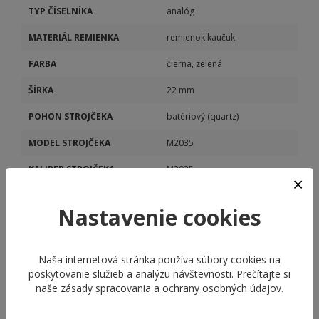
TYP ČÍSELNÍKA
analóg
MATERIÁL REMIENKA
remienok kaučuk
FARBA
čierna, zelená
ŠÍRKA
22 mm
POHON STROJČEKA
batériový (quartz)
MODEL STROJČEKA
M2035
KALIBER STROJČEKA
M2035
Nastavenie cookies
Naša internetová stránka používa súbory cookies na
poskytovanie služieb a analýzu návštevnosti. Prečítajte si
naše
zásady spracovania a ochrany osobných údajov
.
ODPORÚČANÉ PRODUKTY