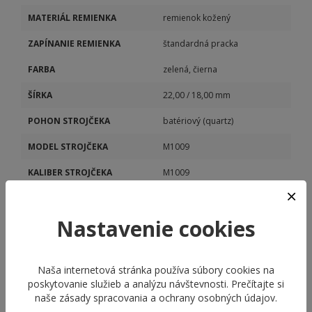
MATERIÁL REMIENKA
remienok kožený
ZAPÍNANIE REMIENKA
štandardná pracka
FARBA
zelená, čierna
ŠÍRKA
22,00 / 18,00 mm
POHON STROJČEKA
batériový (quartz)
MODEL STROJČEKA
M1009
KALIBER STROJČEKA
M1009
DÁTUM
Áno
Nastavenie cookies
Naša internetová stránka používa súbory cookies na
poskytovanie služieb a analýzu návštevnosti. Prečítajte si
naše
zásady spracovania a ochrany osobných údajov
.