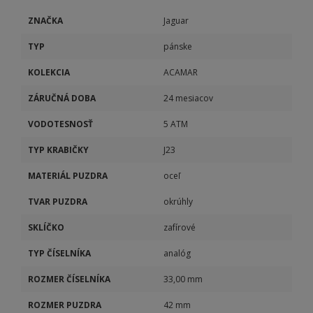
ZNAČKA
Jaguar
TYP
pánske
KOLEKCIA
ACAMAR
ZÁRUČNÁ DOBA
24 mesiacov
VODOTESNOSŤ
5 ATM
TYP KRABIČKY
J23
MATERIÁL PUZDRA
oceľ
TVAR PUZDRA
okrúhly
SKLÍČKO
zafírové
TYP ČÍSELNÍKA
analóg
ROZMER ČÍSELNÍKA
33,00 mm
ROZMER PUZDRA
42 mm