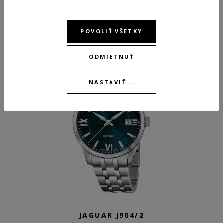
ODPORÚČANÉ PRODUKTY
POVOLIŤ VŠETKY
ODMIETNUŤ
BEST
NASTAVIŤ...
JAGUAR J964/3
JAGUAR J964/2