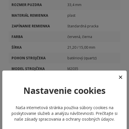
ROZMER PUZDRA
33,4 mm
MATERIÁL REMIENKA
plast
ZAPÍNANIE REMIENKA
štandardná pracka
FARBA
červená, čierna
ŠÍRKA
21,20 / 15,00 mm
POHON STROJČEKA
batériový (quartz)
MODEL STROJČEKA
M2035
KALIBER STROJČEKA
M2035
Nastavenie cookies
Naša internetová stránka používa súbory cookies na
poskytovanie služieb a analýzu návštevnosti. Prečítajte si
naše
zásady spracovania a ochrany osobných údajov
.