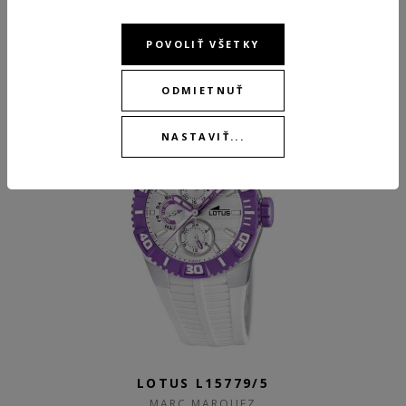
ODPORÚČANÉ PRODUKTY
POVOLIŤ VŠETKY
ODMIETNUŤ
NASTAVIŤ...
LOTUS L15779/5
MARC MARQUEZ