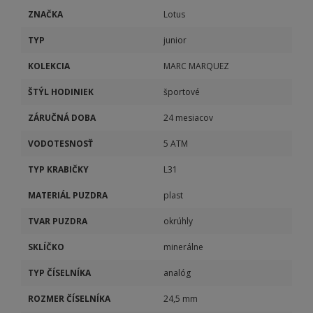
ZNAČKA
Lotus
TYP
junior
KOLEKCIA
MARC MARQUEZ
ŠTÝL HODINIEK
športové
ZÁRUČNÁ DOBA
24 mesiacov
VODOTESNOSŤ
5 ATM
TYP KRABIČKY
L31
MATERIÁL PUZDRA
plast
TVAR PUZDRA
okrúhly
SKLÍČKO
minerálne
TYP ČÍSELNÍKA
analóg
ROZMER ČÍSELNÍKA
24,5 mm