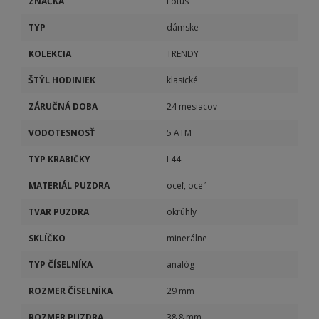
ZNAČKA
Lotus
TYP
dámske
KOLEKCIA
TRENDY
ŠTÝL HODINIEK
klasické
ZÁRUČNÁ DOBA
24 mesiacov
VODOTESNOSŤ
5 ATM
TYP KRABIČKY
L44
MATERIÁL PUZDRA
oceľ, oceľ
TVAR PUZDRA
okrúhly
SKLÍČKO
minerálne
TYP ČÍSELNÍKA
analóg
ROZMER ČÍSELNÍKA
29 mm
ROZMER PUZDRA
38,8 mm