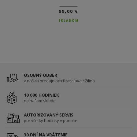
99,00 €
99,00 €
SKLADOM
SKLADOM
OSOBNÝ ODBER
v našich predajniach Bratislava / Žilina
10 000 HODINIEK
na našom sklade
AUTORIZOVANÝ SERVIS
pre všetky hodinky v ponuke
30 DNÍ NA VRÁTENIE