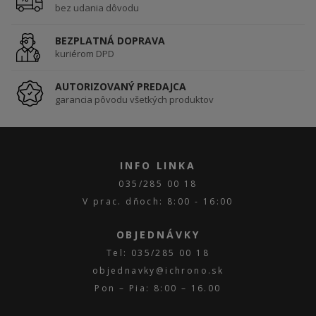
bez udania dôvodu
BEZPLATNÁ DOPRAVA
kuriérom DPD
AUTORIZOVANÝ PREDAJCA
garancia pôvodu všetkých produktov
INFO LINKA
035/285 00 18
V prac. dňoch: 8:00 - 16:00
OBJEDNÁVKY
Tel: 035/285 00 18
objednavky@ichrono.sk
Pon – Pia: 8:00 – 16.00