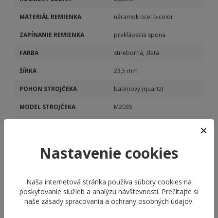
MATERIÁL REMIENKA
náramok oceľ bicolor
ZAPÍNANIE REMIENKA
preklápacia spona
FARBA
strieborná, zlatá
ŠÍRKA
23,5 mm
POHON STROJČEKA
batériový (quartz)
MODEL STROJČEKA
M2035
KALIBER STROJČEKA
M2035
Nastavenie cookies
Naša internetová stránka používa súbory cookies na
poskytovanie služieb a analýzu návštevnosti. Prečítajte si
naše
zásady spracovania a ochrany osobných údajov
.