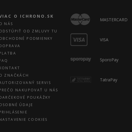
VIAC O ICHRONO.SK
MASTERCARD
O NÁS
ODSTÚPIŤ OD ZMLUVY TU
OBCHODNÉ PODMIENKY
VISA
DOPRAVA
PLATBA
SporoPay
FAQ
KONTAKT
O ZNAČKÁCH
TatraPay
AUTORIZOVANÝ SERVIS
PREČO NAKUPOVAŤ U NÁS
DARČEKOVÉ POUKÁŽKY
OSOBNÉ ÚDAJE
PRIHLÁSENIE
NASTAVENIE COOKIES