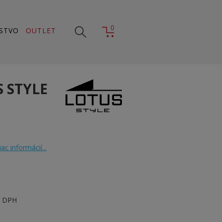
0
STVO
OUTLET
S STYLE
iac informácií...
s DPH