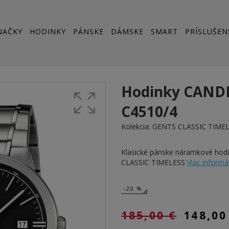
NAČKY
HODINKY
PÁNSKE
DÁMSKE
SMART
PRÍSLUŠEN
Hodinky CAND
C4510/4
Kolekcia:
GENTS CLASSIC TIME
Klasické pánske náramkové ho
CLASSIC TIMELESS
Viac informáci
-20 %
185,00 €
148,00