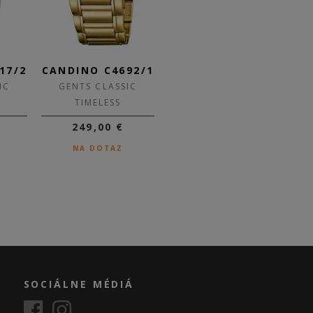
17/2
CANDINO C4692/1
CANDINO C4691/1
CA
IC
GENTS CLASSIC
GENTS CLASSIC
TIMELESS
TIMELESS
249,00 €
179,00 €
125,30 €
NA DOTAZ
SKLADOM
SOCIÁLNE MÉDIÁ