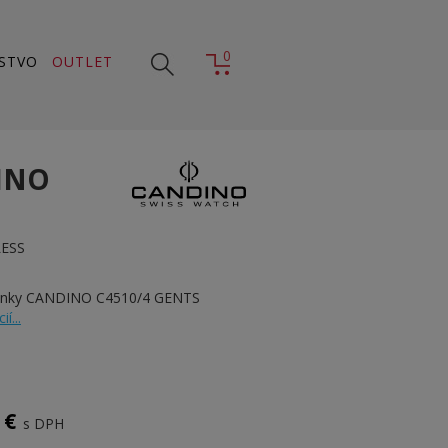
0
STVO
OUTLET
INO
LESS
dinky CANDINO C4510/4 GENTS
í...
 €
s DPH