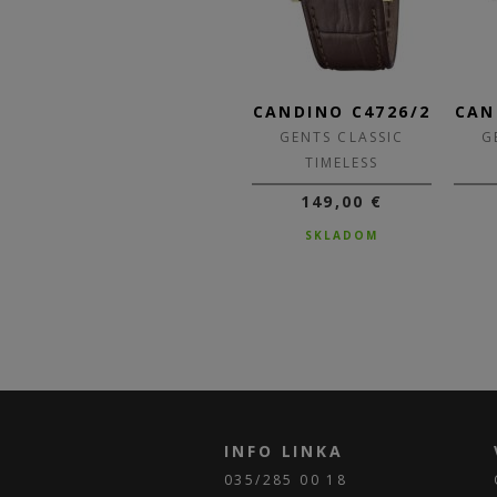
4/4
CANDINO C4729/1
CANDINO C4726/2
CAN
GENTS CLASSIC
GENTS CLASSIC
G
TIMELESS
TIMELESS
159,00 €
149,00 €
NA DOTAZ
SKLADOM
INFO LINKA
035/285 00 18