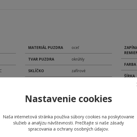
MATERIÁL PUZDRA
oceľ
ZAPÍN
REMIE
TVAR PUZDRA
okrúhly
FARBA
C
SKLÍČKO
zafírové
ŠÍRKA
TYP ČÍSELNÍKA
analóg
POHON
ROZMER ČÍSELNÍKA
35 mm
Nastavenie cookies
MODEL
ROZMER PUZDRA
42 mm
KALIB
Naša internetová stránka používa súbory cookies na poskytovanie
MATERIÁL
náramok oceľ
služieb a analýzu návštevnosti. Prečítajte si naše
zásady
REMIENKA
DÁTU
spracovania a ochrany osobných údajov
.