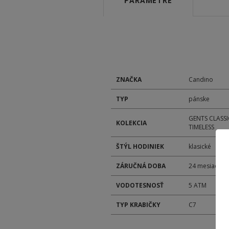
PARAMETRE
ZNAČKA
Candino
TYP
pánske
GENTS CLASSI
KOLEKCIA
TIMELESS
ŠTÝL HODINIEK
klasické
ZÁRUČNÁ DOBA
24 mesiacov
VODOTESNOSŤ
5 ATM
TYP KRABIČKY
C7