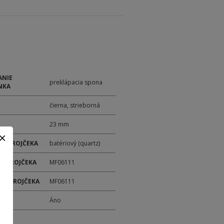
ANIE
preklápacia spona
NKA
čierna, strieborná
23 mm
 STROJČEKA
batériový (quartz)
 STROJČEKA
MF06111
ER STROJČEKA
MF06111
M
Áno