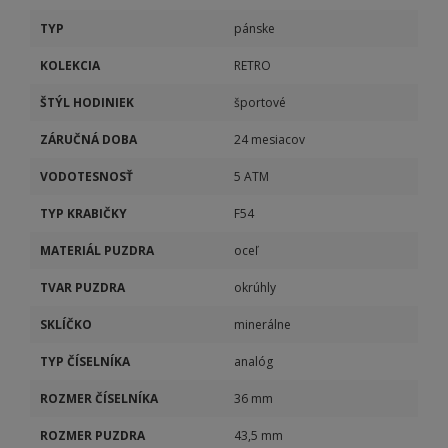
TYP
pánske
KOLEKCIA
RETRO
ŠTÝL HODINIEK
športové
ZÁRUČNÁ DOBA
24 mesiacov
VODOTESNOSŤ
5 ATM
TYP KRABIČKY
F54
MATERIÁL PUZDRA
oceľ
TVAR PUZDRA
okrúhly
SKLÍČKO
minerálne
TYP ČÍSELNÍKA
analóg
ROZMER ČÍSELNÍKA
36 mm
ROZMER PUZDRA
43,5 mm