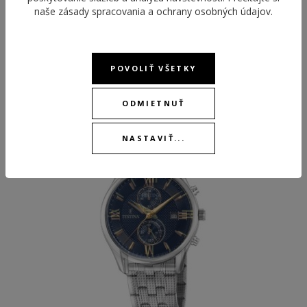
naše
zásady spracovania a ochrany osobných údajov
.
POVOLIŤ VŠETKY
ODPORÚČANÉ PRODUKTY
ODMIETNUŤ
-30 %
NASTAVIŤ...