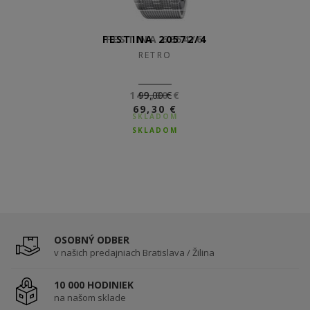
FESTINA 20572/4
FESTINA 6854/6
RETRO
RETRO
149,00 €
99,00 €
69,30 €
SKLADOM
SKLADOM
OSOBNÝ ODBER
v našich predajniach Bratislava / Žilina
10 000 HODINIEK
na našom sklade