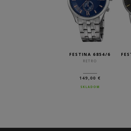
/3
FESTINA 6869/1
FESTINA 6854/6
FES
RETRO
RETRO
109,00 €
149,00 €
76,30 €
SKLADOM
DO 3-5 DNÍ