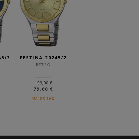
45/3
FESTINA 20245/2
FESTINA 16980/1
F
RETRO
RETRO
199,00 €
159,00 €
79,60 €
DO 3-5 DNÍ
NA DOTAZ