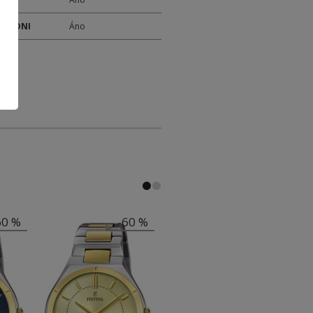
 TÝŽDNI
Áno
60 %
-60 %