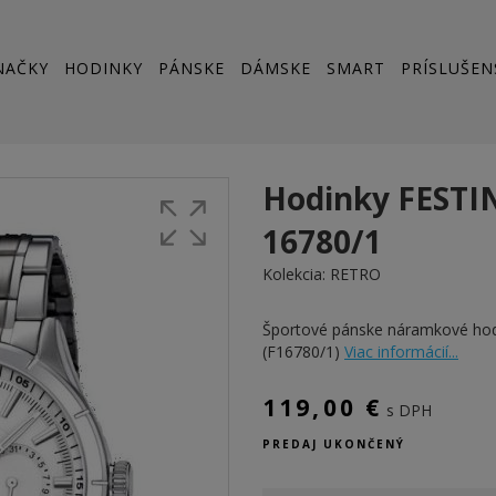
NAČKY
HODINKY
PÁNSKE
DÁMSKE
SMART
PRÍSLUŠEN
Hodinky FESTI
16780/1
Kolekcia:
RETRO
Športové pánske náramkové ho
(F16780/1)
Viac informácií...
119,00 €
s DPH
PREDAJ UKONČENÝ