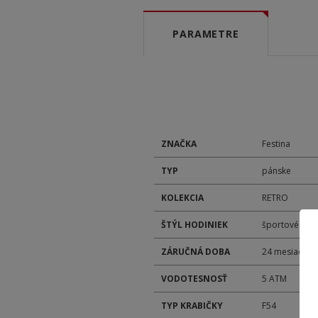
PARAMETRE
ZNAČKA
Festina
TYP
pánske
KOLEKCIA
RETRO
ŠTÝL HODINIEK
športové
ZÁRUČNÁ DOBA
24 mesiacov
VODOTESNOSŤ
5 ATM
TYP KRABIČKY
F54