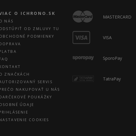
VIAC O ICHRONO.SK
MASTERCARD
O NÁS
ODSTÚPIŤ OD ZMLUVY TU
OBCHODNÉ PODMIENKY
VISA
DOPRAVA
PLATBA
SporoPay
FAQ
KONTAKT
O ZNAČKÁCH
TatraPay
AUTORIZOVANÝ SERVIS
PREČO NAKUPOVAŤ U NÁS
DARČEKOVÉ POUKÁŽKY
OSOBNÉ ÚDAJE
PRIHLÁSENIE
NASTAVENIE COOKIES