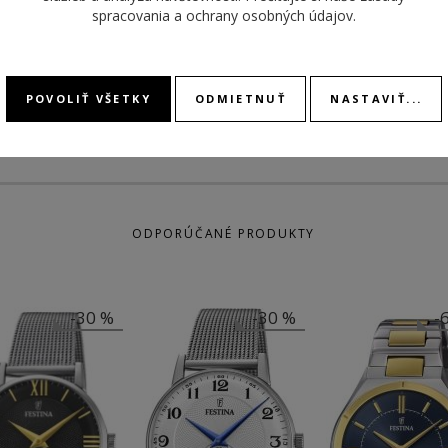
spracovania a ochrany osobných údajov
.
DEŇ V
POVOLIŤ VŠETKY
ODMIETNUŤ
NASTAVIŤ...
ODPORÚČANÉ PRODUKTY
-30 %
-30 %
-