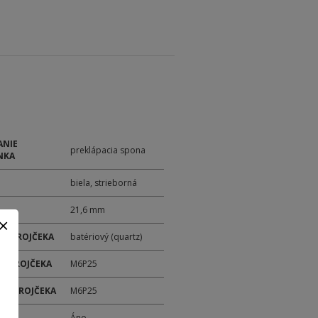
ANIE
preklápacia spona
NKA
biela, strieborná
21,6 mm
 STROJČEKA
batériový (quartz)
 STROJČEKA
M6P25
ER STROJČEKA
M6P25
M
Áno