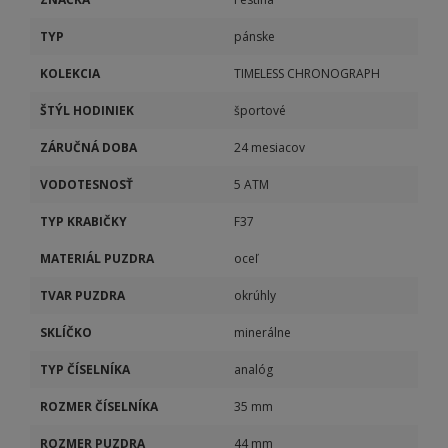
TYP
pánske
KOLEKCIA
TIMELESS CHRONOGRAPH
ŠTÝL HODINIEK
športové
ZÁRUČNÁ DOBA
24 mesiacov
VODOTESNOSŤ
5 ATM
TYP KRABIČKY
F37
MATERIÁL PUZDRA
oceľ
TVAR PUZDRA
okrúhly
SKLÍČKO
minerálne
TYP ČÍSELNÍKA
analóg
ROZMER ČÍSELNÍKA
35 mm
ROZMER PUZDRA
44 mm