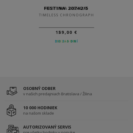
FESTINA 20742/5
FESTINA 6854/8
TIMELESS CHRONOGRAPH
TIMELESS CHRONOGRAPH
149,00 €
159,00 €
DO 3-5 DNÍ
SKLADOM
OSOBNÝ ODBER
v našich predajniach Bratislava / Žilina
10 000 HODINIEK
na našom sklade
AUTORIZOVANÝ SERVIS
pre všetky hodinky v ponuke