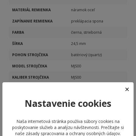
MATERIÁL REMIENKA
náramok oceľ
ZAPÍNANIE REMIENKA
preklápacia spona
FARBA
čierna, strieborná
ŠÍRKA
24,5 mm
POHON STROJČEKA
batériový (quartz)
MODEL STROJČEKA
MJS00
KALIBER STROJČEKA
MJS00
DÁTUM
Áno
STOPKY
Nastavenie cookies
Áno
Naša internetová stránka používa súbory cookies na
poskytovanie služieb a analýzu návštevnosti. Prečítajte si
naše
zásady spracovania a ochrany osobných údajov
.