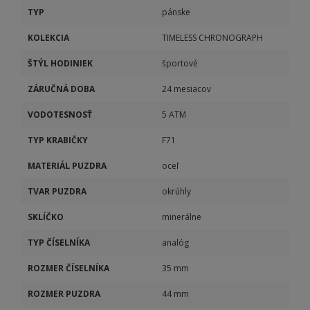
TYP
pánske
KOLEKCIA
TIMELESS CHRONOGRAPH
ŠTÝL HODINIEK
športové
ZÁRUČNÁ DOBA
24 mesiacov
VODOTESNOSŤ
5 ATM
TYP KRABIČKY
F71
MATERIÁL PUZDRA
oceľ
TVAR PUZDRA
okrúhly
SKLÍČKO
minerálne
TYP ČÍSELNÍKA
analóg
ROZMER ČÍSELNÍKA
35 mm
ROZMER PUZDRA
44 mm