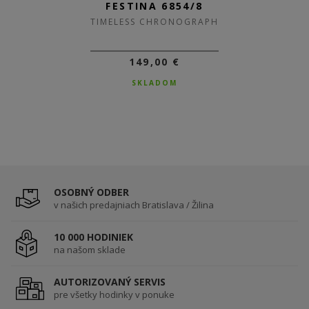
FESTINA 20742/5
FESTINA 6854/8
TIMELESS CHRONOGRAPH
TIMELESS CHRONOGRAPH
149,00 €
159,00 €
DO 3-5 DNÍ
SKLADOM
OSOBNÝ ODBER
v našich predajniach Bratislava / Žilina
10 000 HODINIEK
na našom sklade
AUTORIZOVANÝ SERVIS
pre všetky hodinky v ponuke