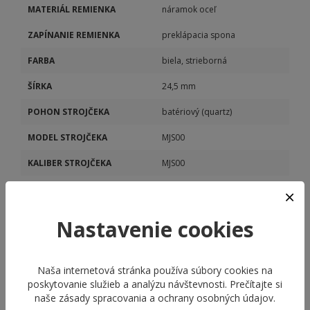
MATERIÁL REMIENKA
náramok oceľ
ZAPÍNANIE REMIENKA
preklápacia spona
FARBA
biela, strieborná
ŠÍRKA
24,5 mm
POHON STROJČEKA
batériový (quartz)
MODEL STROJČEKA
MJS00
KALIBER STROJČEKA
MJS00
DÁTUM
Áno
STOPKY
Áno
Nastavenie cookies
Naša internetová stránka používa súbory cookies na
poskytovanie služieb a analýzu návštevnosti. Prečítajte si
naše
zásady spracovania a ochrany osobných údajov
.