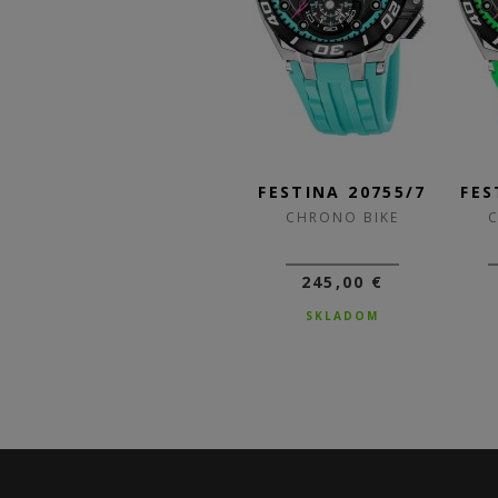
/1
FESTINA 20755/8
FESTINA 20755/7
FES
CHRONO BIKE
CHRONO BIKE
245,00 €
245,00 €
SKLADOM
SKLADOM