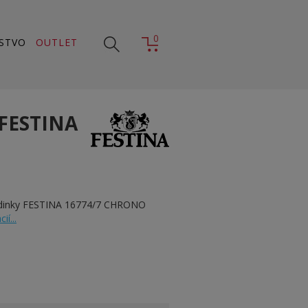
0
STVO
OUTLET
FESTINA
odinky FESTINA 16774/7 CHRONO
ií...