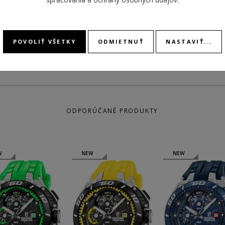
STOPK
POVOLIŤ VŠETKY
ODMIETNUŤ
NASTAVIŤ...
ODPORÚČANÉ PRODUKTY
W
NEW
NEW