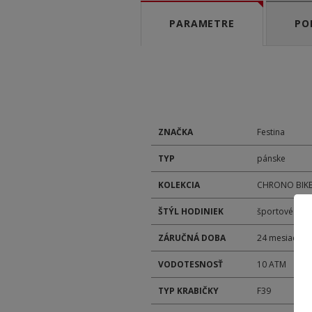
PARAMETRE
PO
ZNAČKA
Festina
TYP
pánske
KOLEKCIA
CHRONO BIK
ŠTÝL HODINIEK
športové
ZÁRUČNÁ DOBA
24 mesiacov
VODOTESNOSŤ
10 ATM
TYP KRABIČKY
F39