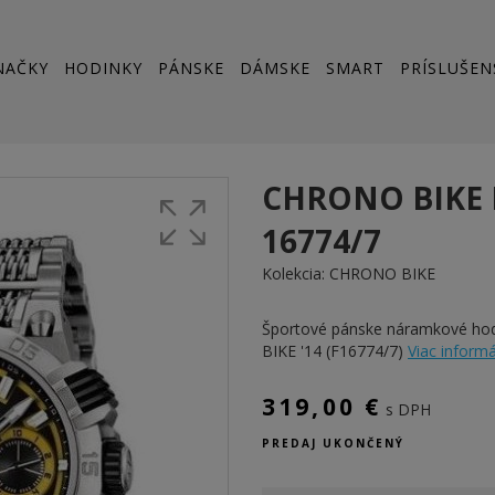
NAČKY
HODINKY
PÁNSKE
DÁMSKE
SMART
PRÍSLUŠEN
CHRONO BIKE 
16774/7
Kolekcia:
CHRONO BIKE
Športové pánske náramkové h
BIKE '14 (F16774/7)
Viac informác
319,00 €
s DPH
PREDAJ UKONČENÝ