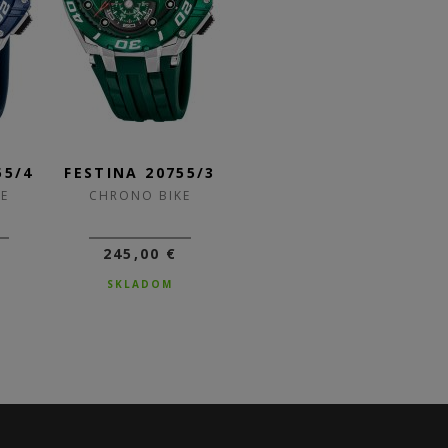
55/4
FESTINA 20755/3
FESTINA 20755/2
F
E
CHRONO BIKE
CHRONO BIKE
245,00 €
245,00 €
SKLADOM
SKLADOM