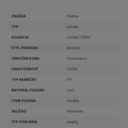
ZNAČKA
Festina
TYP
pánske
KOLEKCIA
CLASSIC STRAP
ŠTÝL HODINIEK
klasické
ZÁRUČNÁ DOBA
24 mesiacov
VODOTESNOSŤ
5 ATM
TYP KRABIČKY
F71
MATERIÁL PUZDRA
oceľ
TVAR PUZDRA
okrúhly
SKLÍČKO
minerálne
TYP ČÍSELNÍKA
analóg