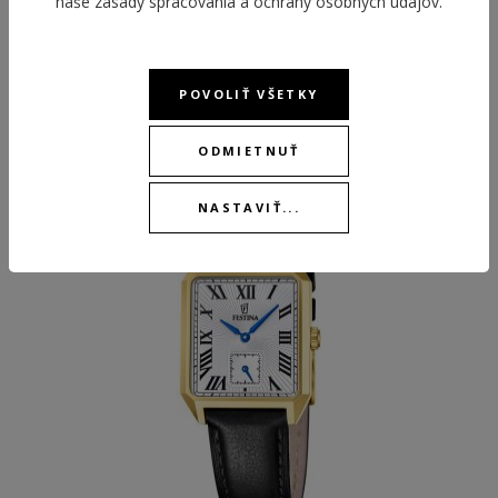
naše
zásady spracovania a ochrany osobných údajov
.
POVOLIŤ VŠETKY
ODPORÚČANÉ PRODUKTY
ODMIETNUŤ
NEW
NASTAVIŤ...