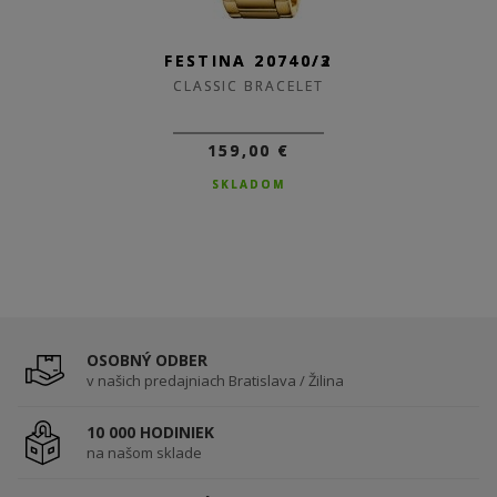
FESTINA 20740/3
FESTINA 20740/2
CLASSIC BRACELET
CLASSIC BRACELET
159,00 €
159,00 €
SKLADOM
SKLADOM
OSOBNÝ ODBER
v našich predajniach Bratislava / Žilina
10 000 HODINIEK
na našom sklade