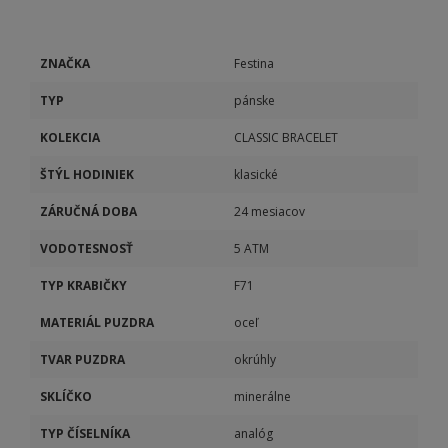
ZNAČKA
Festina
TYP
pánske
KOLEKCIA
CLASSIC BRACELET
ŠTÝL HODINIEK
klasické
ZÁRUČNÁ DOBA
24 mesiacov
VODOTESNOSŤ
5 ATM
TYP KRABIČKY
F71
MATERIÁL PUZDRA
oceľ
TVAR PUZDRA
okrúhly
SKLÍČKO
minerálne
TYP ČÍSELNÍKA
analóg