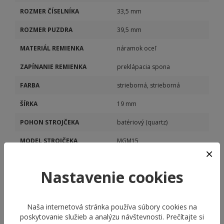
ROZMER ČÍSELNÍKA
33,5 mm
ROZMER PUZDRA
39,5 mm
MATERIÁL REMIENKA
náramok oceľ
ZAPÍNANIE REMIENKA
preklápacia spona
FARBA
strieborná, strieborná
ŠÍRKA
19 mm
POHON STROJČEKA
batériový (quartz)
MODEL STROJČEKA
MGM15
KALIBER STROJČEKA
MGM15
Nastavenie cookies
DÁTUM
Áno
Naša internetová stránka používa súbory cookies na
poskytovanie služieb a analýzu návštevnosti. Prečítajte si