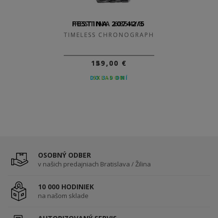
FESTINA 20742/5
FESTINA 6854/8
TIMELESS CHRONOGRAPH
TIMELESS CHRONOGRAPH
149,00 €
159,00 €
DO 3-5 DNÍ
SKLADOM
OSOBNÝ ODBER
v našich predajniach Bratislava / Žilina
10 000 HODINIEK
na našom sklade