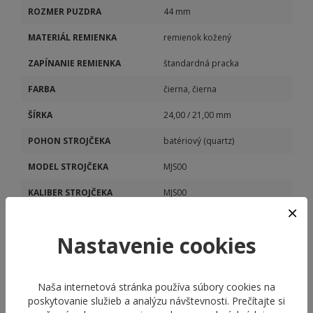
ROZMER PUZDRA
44 mm
MATERIÁL REMIENKA
remienok kožený
ZAPÍNANIE REMIENKA
štandardná pracka
FARBA
čierna, čierna
ŠÍRKA
24,00 / 21,00 mm
POHON STROJČEKA
batériový (quartz)
MODEL STROJČEKA
MJS00
KALIBER STROJČEKA
MJS00
DÁTUM
Áno
Nastavenie cookies
STOPKY
Áno
Naša internetová stránka používa súbory cookies na
poskytovanie služieb a analýzu návštevnosti. Prečítajte si