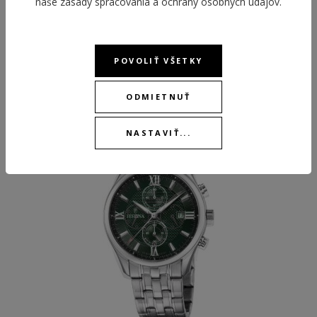
naše
zásady spracovania a ochrany osobných údajov
.
POVOLIŤ VŠETKY
ODPORÚČANÉ PRODUKTY
ODMIETNUŤ
NASTAVIŤ...