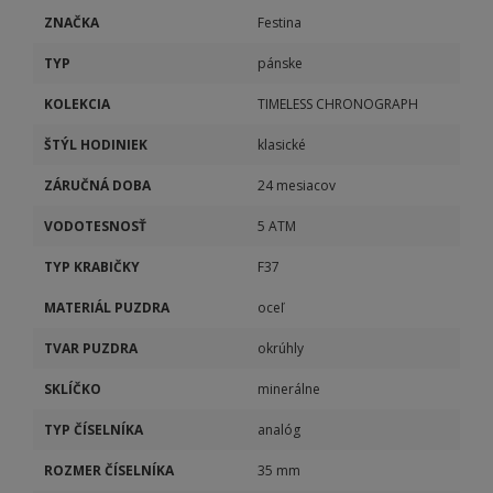
ZNAČKA
Festina
TYP
pánske
KOLEKCIA
TIMELESS CHRONOGRAPH
ŠTÝL HODINIEK
klasické
ZÁRUČNÁ DOBA
24 mesiacov
VODOTESNOSŤ
5 ATM
TYP KRABIČKY
F37
MATERIÁL PUZDRA
oceľ
TVAR PUZDRA
okrúhly
SKLÍČKO
minerálne
TYP ČÍSELNÍKA
analóg
ROZMER ČÍSELNÍKA
35 mm