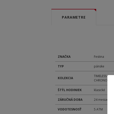
PARAMETRE
ZNAČKA
Festina
TYP
pánske
TIMELESS
KOLEKCIA
CHRONOGRA
ŠTÝL HODINIEK
klasické
ZÁRUČNÁ DOBA
24 mesiacov
VODOTESNOSŤ
5 ATM