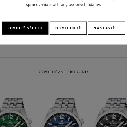
MATERIÁL
remienok kožený
spracovania a ochrany osobných údajov
.
REMIENKA
DÁTU
STOPK
POVOLIŤ VŠETKY
ODMIETNUŤ
NASTAVIŤ...
ODPORÚČANÉ PRODUKTY