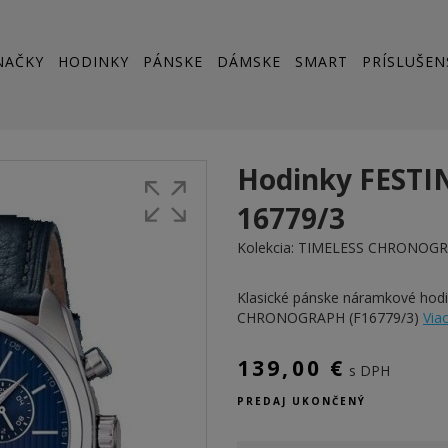
NAČKY
HODINKY
PÁNSKE
DÁMSKE
SMART
PRÍSLUŠEN
Hodinky FESTI
16779/3
Kolekcia:
TIMELESS CHRONOG
Klasické pánske náramkové hod
CHRONOGRAPH (F16779/3)
Viac
139,00 €
s DPH
PREDAJ UKONČENÝ