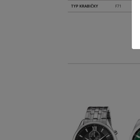
TYP KRABIČKY
F71