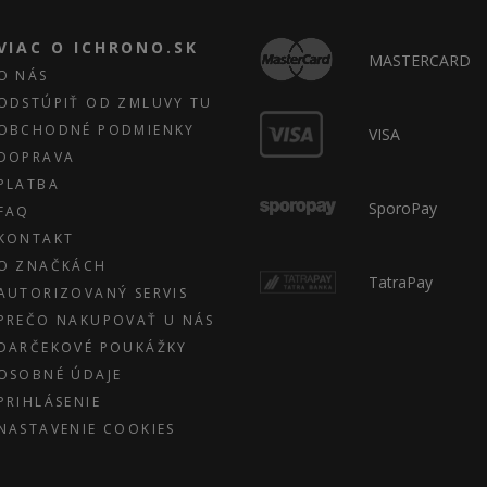
VIAC O ICHRONO.SK
MASTERCARD
O NÁS
ODSTÚPIŤ OD ZMLUVY TU
OBCHODNÉ PODMIENKY
VISA
DOPRAVA
PLATBA
SporoPay
FAQ
KONTAKT
O ZNAČKÁCH
TatraPay
AUTORIZOVANÝ SERVIS
PREČO NAKUPOVAŤ U NÁS
DARČEKOVÉ POUKÁŽKY
OSOBNÉ ÚDAJE
PRIHLÁSENIE
NASTAVENIE COOKIES