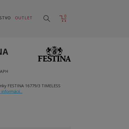
0
STVO
OUTLET
NA
RAPH
inky FESTINA 16779/3 TIMELESS
 informácií...