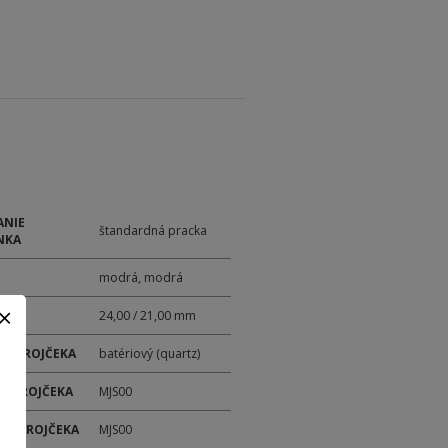
ANIE
štandardná pracka
NKA
modrá, modrá
24,00 / 21,00 mm
 STROJČEKA
batériový (quartz)
 STROJČEKA
MJS00
ER STROJČEKA
MJS00