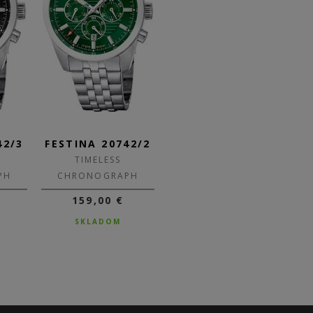
42/3
FESTINA 20742/2
FESTINA 20742/1
F
TIMELESS
TIMELESS
PH
CHRONOGRAPH
CHRONOGRAPH
159,00 €
159,00 €
SKLADOM
DO 3-5 DNÍ