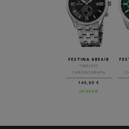
/1
FESTINA 6854/A
FESTINA 6854/8
FES
TIMELESS
TIMELESS
H
CHRONOGRAPH
CHRONOGRAPH
C
149,00 €
149,00 €
DO 3-5 DNÍ
SKLADOM