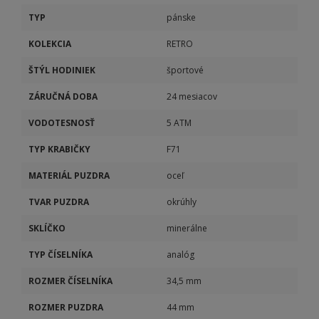
TYP
pánske
KOLEKCIA
RETRO
ŠTÝL HODINIEK
športové
ZÁRUČNÁ DOBA
24 mesiacov
VODOTESNOSŤ
5 ATM
TYP KRABIČKY
F71
MATERIÁL PUZDRA
oceľ
TVAR PUZDRA
okrúhly
SKLÍČKO
minerálne
TYP ČÍSELNÍKA
analóg
ROZMER ČÍSELNÍKA
34,5 mm
ROZMER PUZDRA
44 mm