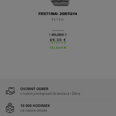
FESTINA 20572/4
FESTINA 6854/6
RETRO
RETRO
149,00 €
99,00 €
69,30 €
SKLADOM
SKLADOM
OSOBNÝ ODBER
v našich predajniach Bratislava / Žilina
10 000 HODINIEK
na našom sklade