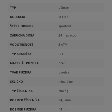
TYP
pánske
KOLEKCIA
RETRO
ŠTÝL HODINIEK
športové
ZÁRUČNÁ DOBA
24 mesiacov
VODOTESNOSŤ
5 ATM
TYP KRABIČKY
F71
MATERIÁL PUZDRA
oceľ
TVAR PUZDRA
okrúhly
SKLÍČKO
minerálne
TYP ČÍSELNÍKA
analóg
ROZMER ČÍSELNÍKA
34,5 mm
ROZMER PUZDRA
44 mm