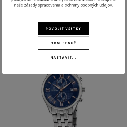
naše
zásady spracovania a ochrany osobných údajov
.
POVOLIŤ VŠETKY
ODPORÚČANÉ PRODUKTY
ODMIETNUŤ
-30 %
NASTAVIŤ...