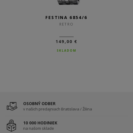
FESTINA 20572/4
FESTINA 6854/6
RETRO
RETRO
149,00 €
99,00 €
69,30 €
SKLADOM
SKLADOM
OSOBNÝ ODBER
v našich predajniach Bratislava / Žilina
10 000 HODINIEK
na našom sklade