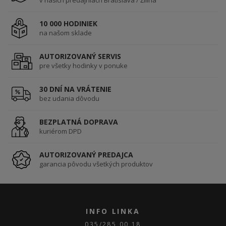
v našich predajniach Bratislava / Žilina
10 000 HODINIEK
na našom sklade
AUTORIZOVANÝ SERVIS
pre všetky hodinky v ponuke
30 DNÍ NA VRÁTENIE
bez udania dôvodu
BEZPLATNÁ DOPRAVA
kuriérom DPD
AUTORIZOVANÝ PREDAJCA
garancia pôvodu všetkých produktov
INFO LINKA
035/285 00 18