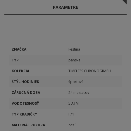
PARAMETRE
ZNAČKA
Festina
TYP
pánske
KOLEKCIA
TIMELESS CHRONOGRAPH
ŠTÝL HODINIEK
športové
ZÁRUČNÁ DOBA
24 mesiacov
VODOTESNOSŤ
5 ATM
TYP KRABIČKY
F71
MATERIÁL PUZDRA
oceľ