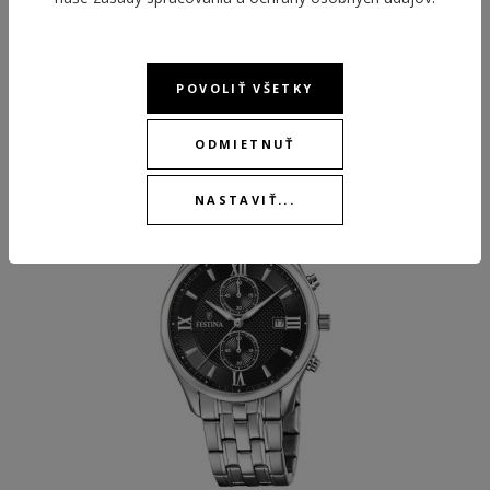
POVOLIŤ VŠETKY
ODPORÚČANÉ PRODUKTY
ODMIETNUŤ
NASTAVIŤ...