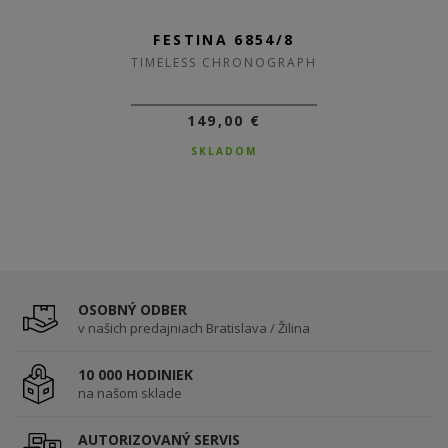
FESTINA 20742/5
FESTINA 6854/8
TIMELESS CHRONOGRAPH
TIMELESS CHRONOGRAPH
149,00 €
159,00 €
DO 3-5 DNÍ
SKLADOM
OSOBNÝ ODBER
v našich predajniach Bratislava / Žilina
10 000 HODINIEK
na našom sklade
AUTORIZOVANÝ SERVIS