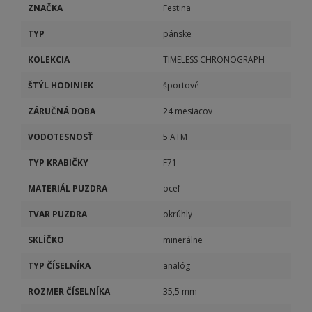
ZNAČKA
Festina
TYP
pánske
KOLEKCIA
TIMELESS CHRONOGRAPH
ŠTÝL HODINIEK
športové
ZÁRUČNÁ DOBA
24 mesiacov
VODOTESNOSŤ
5 ATM
TYP KRABIČKY
F71
MATERIÁL PUZDRA
oceľ
TVAR PUZDRA
okrúhly
SKLÍČKO
minerálne
TYP ČÍSELNÍKA
analóg
ROZMER ČÍSELNÍKA
35,5 mm