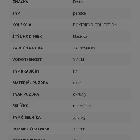
ZNAČKA
Festina
TYP
pánske
KOLEKCIA
BOYFRIEND COLLECTION
ŠTÝL HODINIEK
klasické
ZÁRUČNÁ DOBA
24 mesiacov
VODOTESNOSŤ
5 ATM
TYP KRABIČKY
F71
MATERIÁL PUZDRA
oceľ
TVAR PUZDRA
okrúhly
SKLÍČKO
minerálne
TYP ČÍSELNÍKA
analóg
ROZMER ČÍSELNÍKA
33 mm