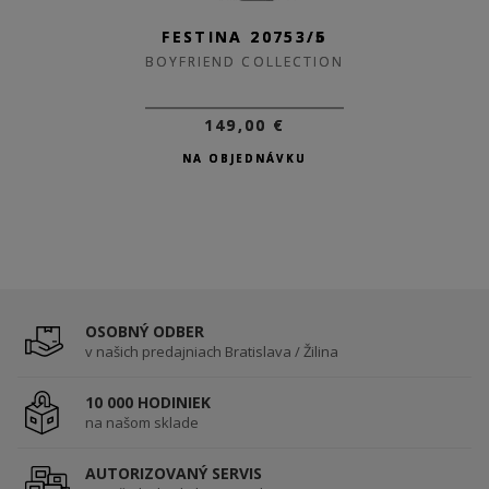
FESTINA 20753/6
FESTINA 20753/5
BOYFRIEND COLLECTION
BOYFRIEND COLLECTION
149,00 €
149,00 €
NA OBJEDNÁVKU
NA OBJEDNÁVKU
OSOBNÝ ODBER
v našich predajniach Bratislava / Žilina
10 000 HODINIEK
na našom sklade
AUTORIZOVANÝ SERVIS