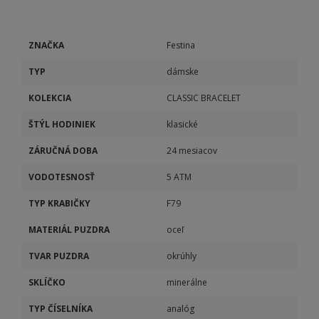
ZNAČKA
Festina
TYP
dámske
KOLEKCIA
CLASSIC BRACELET
ŠTÝL HODINIEK
klasické
ZÁRUČNÁ DOBA
24 mesiacov
VODOTESNOSŤ
5 ATM
TYP KRABIČKY
F79
MATERIÁL PUZDRA
oceľ
TVAR PUZDRA
okrúhly
SKLÍČKO
minerálne
TYP ČÍSELNÍKA
analóg