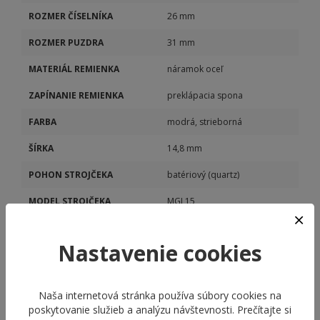
ROZMER ČÍSELNÍKA
26 mm
ROZMER PUZDRA
31 mm
MATERIÁL REMIENKA
náramok oceľ
ZAPÍNANIE REMIENKA
preklápacia spona
FARBA
modrá, strieborná
ŠÍRKA
14,8 mm
POHON STROJČEKA
batériový (quartz)
MODEL STROJČEKA
MGL15
KALIBER STROJČEKA
MGL15
Nastavenie cookies
DÁTUM
Áno
Naša internetová stránka používa súbory cookies na
poskytovanie služieb a analýzu návštevnosti. Prečítajte si