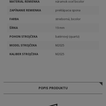
MATERIÁL REMIENKA
náramok oceľ bicolor
ZAPÍNANIE REMIENKA
preklápacia spona
FARBA
strieborná, bicolor
ŠÍRKA
19 mm
POHON STROJČEKA
batériový (quartz)
MODEL STROJČEKA
M2025
KALIBER STROJČEKA
M2025
POPIS PRODUKTU