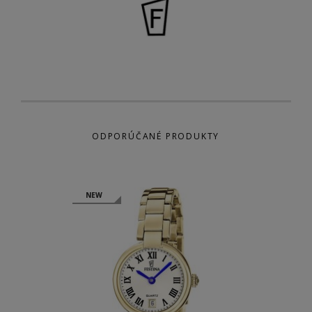
ODPORÚČANÉ PRODUKTY
NEW
NEW