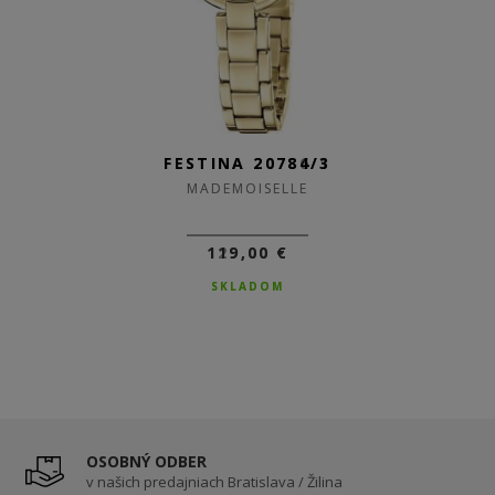
FESTINA 20786/1
FESTINA 20784/3
MADEMOISELLE
MADEMOISELLE
129,00 €
119,00 €
SKLADOM
SKLADOM
OSOBNÝ ODBER
v našich predajniach Bratislava / Žilina