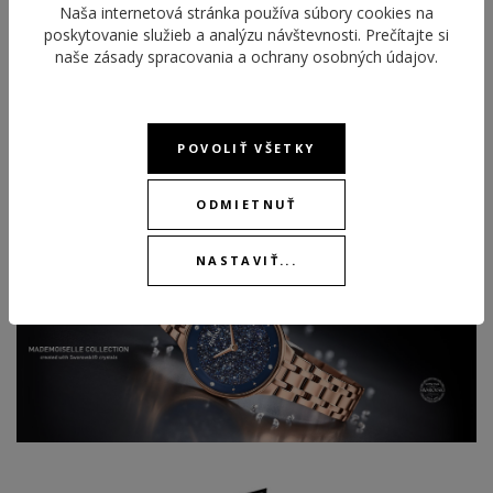
Naša internetová stránka používa súbory cookies na
stovky kryštálov od Swarovski®, nájdete tu aj modely hit roku
poskytovanie služieb a analýzu návštevnosti. Prečítajte si
2019, ktoré majú číselník štylizovaný do mramoru. Kolekcia
naše
zásady spracovania a ochrany osobných údajov
.
Mademoiselle je doslova plná emócií a príležitostí. Od
masívnejších chronografov až po jednoduché drobné hodinky.
Od krásnych populárnych farieb, zlaté odtiene, strieborné až po
POVOLIŤ VŠETKY
výraznú modrú. Spoznajte tú pravú výnimočnosť pre ženy.
ODMIETNUŤ
Viac informácií o značke Festina.
NASTAVIŤ...