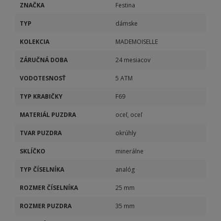
ZNAČKA
Festina
TYP
dámske
KOLEKCIA
MADEMOISELLE
ZÁRUČNÁ DOBA
24 mesiacov
VODOTESNOSŤ
5 ATM
TYP KRABIČKY
F69
MATERIÁL PUZDRA
oceľ, oceľ
TVAR PUZDRA
okrúhly
SKLÍČKO
minerálne
TYP ČÍSELNÍKA
analóg
ROZMER ČÍSELNÍKA
25 mm
ROZMER PUZDRA
35 mm