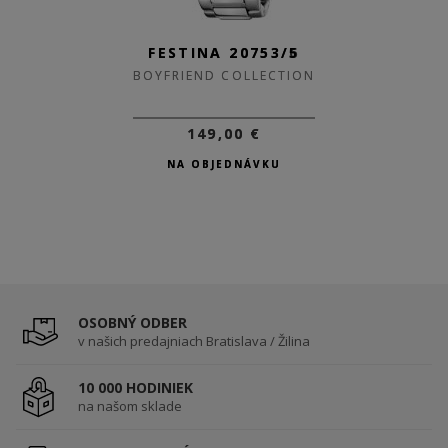
FESTINA 20753/6
FESTINA 20753/5
BOYFRIEND COLLECTION
BOYFRIEND COLLECTION
149,00 €
149,00 €
NA OBJEDNÁVKU
NA OBJEDNÁVKU
OSOBNÝ ODBER
v našich predajniach Bratislava / Žilina
10 000 HODINIEK
na našom sklade