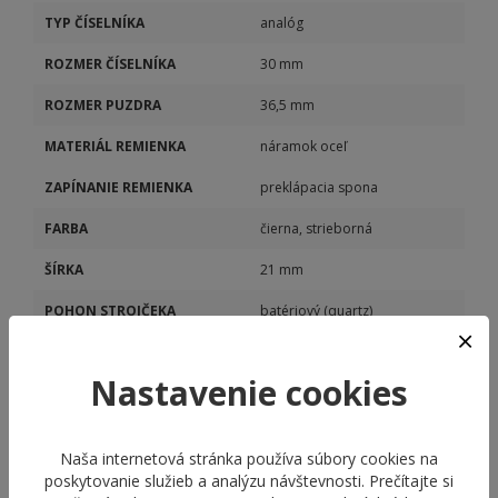
TYP ČÍSELNÍKA
analóg
ROZMER ČÍSELNÍKA
30 mm
ROZMER PUZDRA
36,5 mm
MATERIÁL REMIENKA
náramok oceľ
ZAPÍNANIE REMIENKA
preklápacia spona
FARBA
čierna, strieborná
ŠÍRKA
21 mm
POHON STROJČEKA
batériový (quartz)
MODEL STROJČEKA
M2035
Nastavenie cookies
KALIBER STROJČEKA
M2035
Naša internetová stránka používa súbory cookies na
poskytovanie služieb a analýzu návštevnosti. Prečítajte si