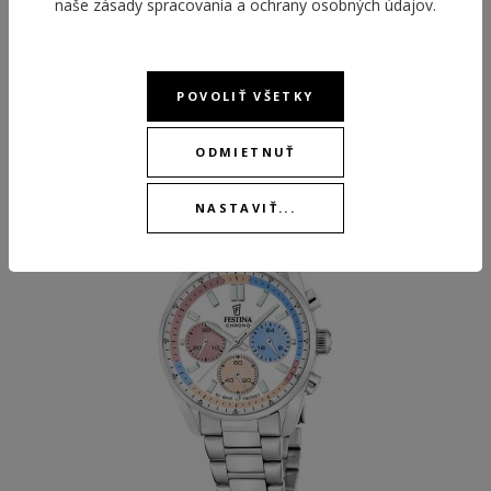
naše
zásady spracovania a ochrany osobných údajov
.
POVOLIŤ VŠETKY
ODPORÚČANÉ PRODUKTY
ODMIETNUŤ
NEW
NEW
NASTAVIŤ...