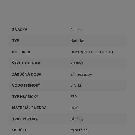
ZNAČKA
Festina
TYP
dámske
KOLEKCIA
BOYFRIEND COLLECTION
ŠTÝL HODINIEK
klasické
ZÁRUČNÁ DOBA
24 mesiacov
VODOTESNOSŤ
5 ATM
TYP KRABIČKY
F79
MATERIÁL PUZDRA
oceľ
TVAR PUZDRA
okrúhly
SKLÍČKO
minerálne