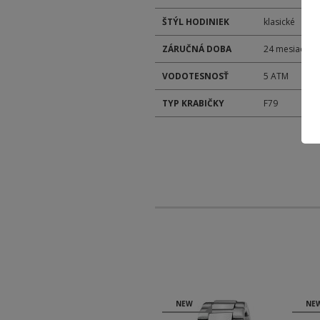
ŠTÝL HODINIEK
klasické
ZÁRUČNÁ DOBA
24 mesiacov
VODOTESNOSŤ
5 ATM
TYP KRABIČKY
F79
NEW
NEW
NE