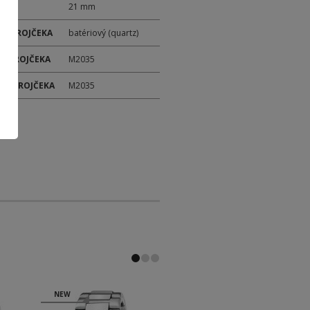
21 mm
 STROJČEKA
batériový (quartz)
 STROJČEKA
M2035
ER STROJČEKA
M2035
NEW
NEW