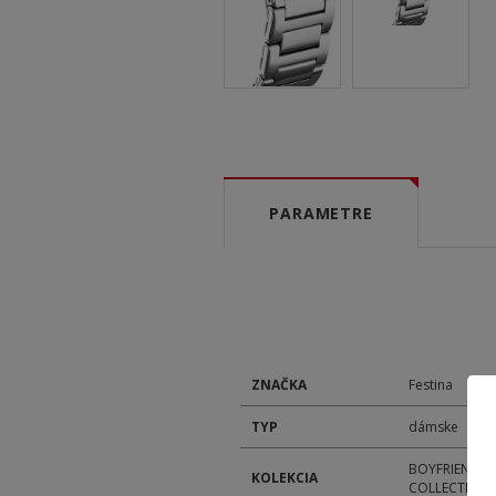
PARAMETRE
ZNAČKA
Festina
TYP
dámske
BOYFRIEND
KOLEKCIA
COLLECTION