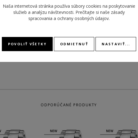
ŠÍRKA
TYP ČÍSELNÍKA
analóg
Naša internetová stránka používa súbory cookies na poskytovanie
služieb a analýzu návštevnosti. Prečítajte si naše
zásady
POHON
ROZMER ČÍSELNÍKA
30 mm
spracovania a ochrany osobných údajov
.
MODEL
ROZMER PUZDRA
36,5 mm
KALIB
MATERIÁL
náramok oceľ
POVOLIŤ VŠETKY
ODMIETNUŤ
NASTAVIŤ...
REMIENKA
ODPORÚČANÉ PRODUKTY
W
NEW
NEW