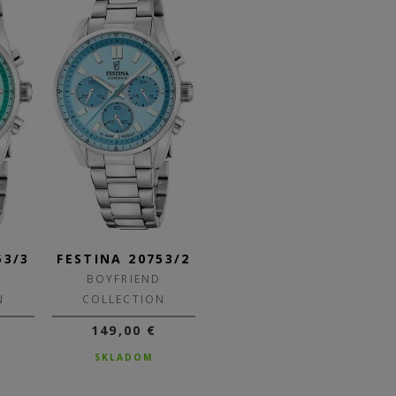
53/3
FESTINA 20753/2
FESTINA 20753/1
F
BOYFRIEND
BOYFRIEND
N
COLLECTION
COLLECTION
149,00 €
149,00 €
SKLADOM
SKLADOM