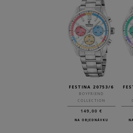
/7
FESTINA 20753/7
FESTINA 20753/6
FES
BOYFRIEND
BOYFRIEND
COLLECTION
COLLECTION
149,00 €
149,00 €
NA OBJEDNÁVKU
NA OBJEDNÁVKU
N