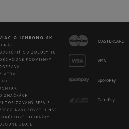
VIAC O ICHRONO.SK
MASTERCARD
O NÁS
ODSTÚPIŤ OD ZMLUVY TU
OBCHODNÉ PODMIENKY
VISA
DOPRAVA
PLATBA
SporoPay
FAQ
KONTAKT
O ZNAČKÁCH
TatraPay
AUTORIZOVANÝ SERVIS
PREČO NAKUPOVAŤ U NÁS
DARČEKOVÉ POUKÁŽKY
OSOBNÉ ÚDAJE