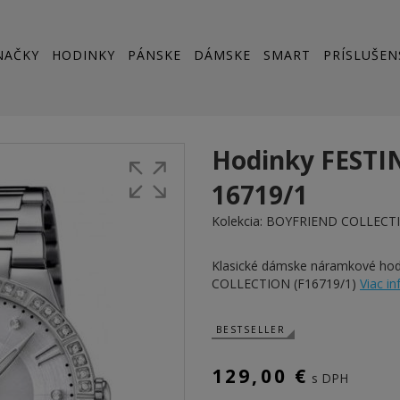
NAČKY
HODINKY
PÁNSKE
DÁMSKE
SMART
PRÍSLUŠEN
Hodinky FESTI
16719/1
Kolekcia:
BOYFRIEND COLLECT
Klasické dámske náramkové ho
COLLECTION (F16719/1)
Viac in
BESTSELLER
129,00 €
s DPH