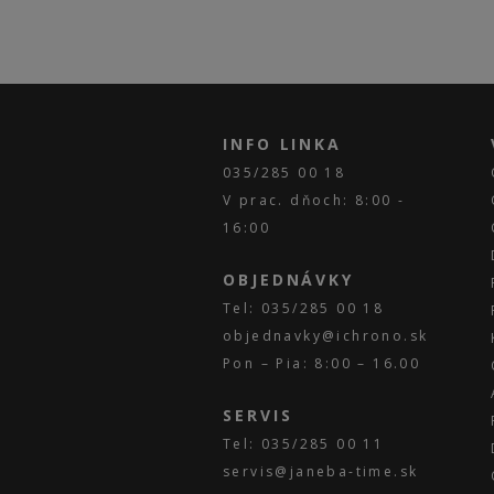
INFO LINKA
035/285 00 18
V prac. dňoch: 8:00 -
16:00
OBJEDNÁVKY
Tel: 035/285 00 18
objednavky@ichrono.sk
Pon – Pia: 8:00 – 16.00
SERVIS
Tel: 035/285 00 11
servis@janeba-time.sk