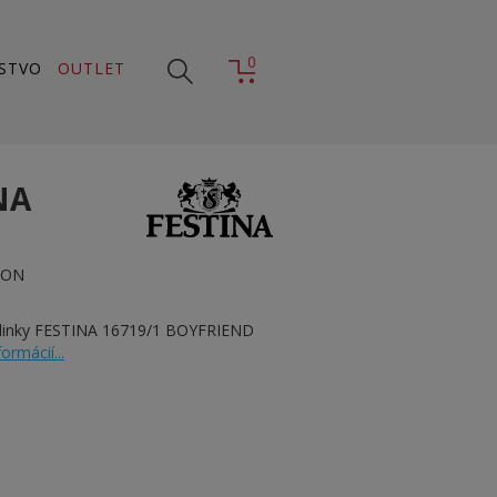
0
STVO
OUTLET
NA
ION
dinky FESTINA 16719/1 BOYFRIEND
formácií...