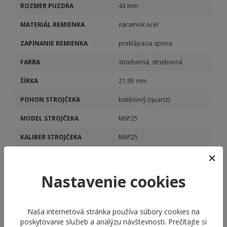
ROZMER PUZDRA
43 mm
MATERIÁL REMIENKA
náramok oceľ
ZAPÍNANIE REMIENKA
preklápacia spona
FARBA
strieborná, strieborná
ŠÍRKA
21,95 mm
POHON STROJČEKA
batériový (quartz)
MODEL STROJČEKA
M6P25
KALIBER STROJČEKA
M6P25
DÁTUM
Áno
DEŇ V TÝŽDNI
Áno
Nastavenie cookies
Naša internetová stránka používa súbory cookies na
poskytovanie služieb a analýzu návštevnosti. Prečítajte si