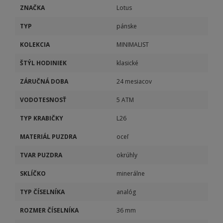
ZNAČKA
Lotus
TYP
pánske
KOLEKCIA
MINIMALIST
ŠTÝL HODINIEK
klasické
ZÁRUČNÁ DOBA
24 mesiacov
VODOTESNOSŤ
5 ATM
TYP KRABIČKY
L26
MATERIÁL PUZDRA
oceľ
TVAR PUZDRA
okrúhly
SKLÍČKO
minerálne
TYP ČÍSELNÍKA
analóg
ROZMER ČÍSELNÍKA
36 mm